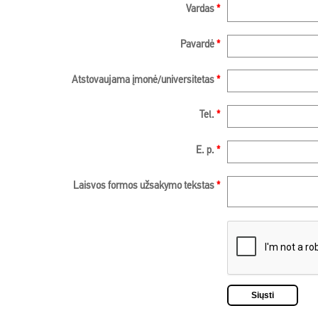
Vardas
*
Pavardė
*
Atstovaujama įmonė/universitetas
*
Tel.
*
E. p.
*
Laisvos formos užsakymo tekstas
*