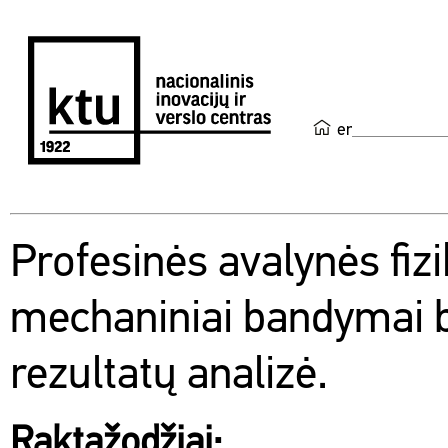
en
Profesinės avalynės fizik
mechaniniai bandymai 
rezultatų analizė.
Raktažodžiai: