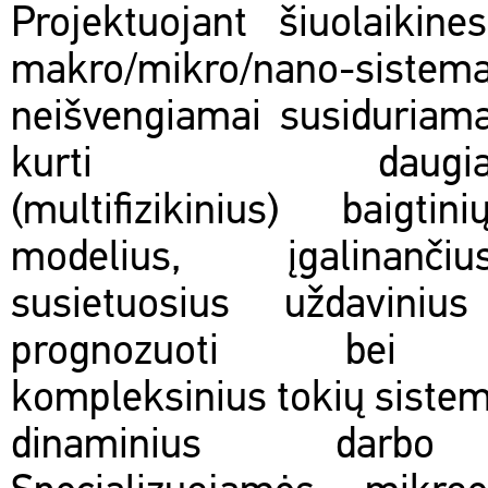
Projektuojant šiuolaikine
makro/mikro/nano-sistem
neišvengiamai susiduriam
kurti daugiadisci
(multifizikinius) baigti
modelius, įgalinanči
susietuosius uždavinius
prognozuoti bei op
kompleksinius tokių sistem
dinaminius darbo