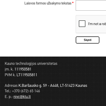
Laisvos formos užsakymo tekstas
*
Kauno technologijos universitetas
įm. k.
111950581
PVM k.
LT119505811
Adresas
K.Baršausko g. 59 - A448, LT-51423 Kaunas
Tel.:
+370 (672) 65 146
E. p.:
nivc@ktu.lt