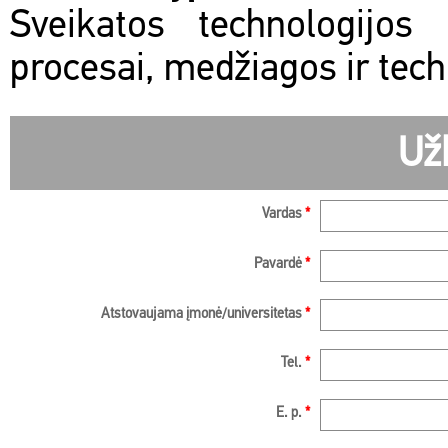
Sveikatos technologijos
procesai, medžiagos ir tech
Už
Vardas
*
Pavardė
*
Atstovaujama įmonė/universitetas
*
Tel.
*
E. p.
*