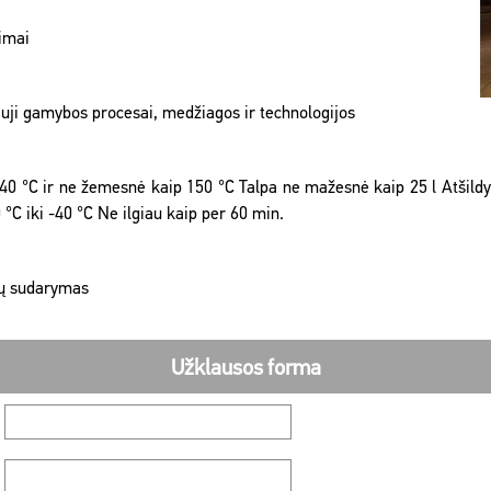
žimai
auji gamybos procesai, medžiagos ir technologijos
0 °C ir ne žemesnė kaip 150 °C Talpa ne mažesnė kaip 25 l Atšildy
C iki -40 °C Ne ilgiau kaip per 60 min.
mų sudarymas
Užklausos forma