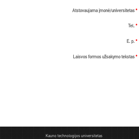
Atstovaujama įmonė/universitetas
*
Tel.
*
E. p.
*
Laisvos formos užsakymo tekstas
*
Kauno technologijos universitetas