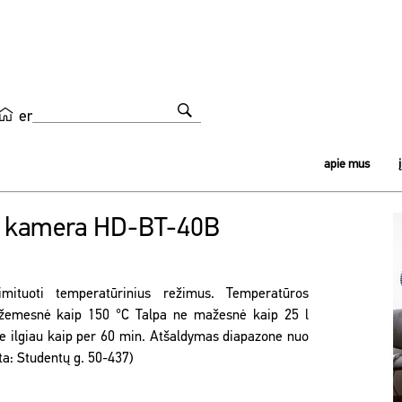
en
apie mus
ų kamera HD-BT-40B
ituoti temperatūrinius režimus. Temperatūros
 žemesnė kaip 150 °C Talpa ne mažesnė kaip 25 l
e ilgiau kaip per 60 min. Atšaldymas diapazone nuo
eta: Studentų g. 50-437)