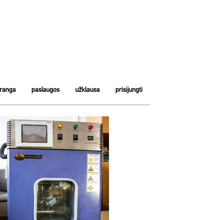
įranga
paslaugos
užklausa
prisijungti