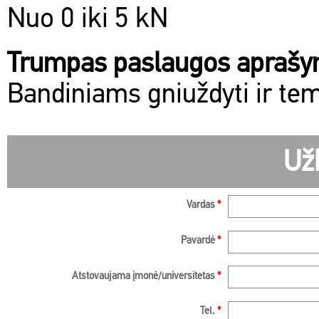
Nuo 0 iki 5 kN
Trumpas paslaugos apraš
Bandiniams gniuždyti ir tem
Už
Vardas
*
Pavardė
*
Atstovaujama įmonė/universitetas
*
Tel.
*