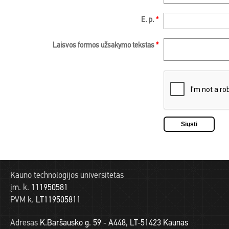
E. p.
*
Laisvos formos užsakymo tekstas
*
Kauno technologijos universitetas
įm. k.
111950581
PVM k.
LT119505811
Adresas
K.Baršausko g. 59 - A448, LT-51423 Kaunas