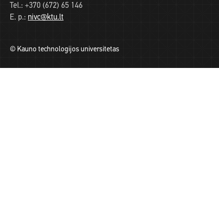
Tel.:
+370 (672) 65 146
E. p.:
nivc@ktu.lt
© Kauno technologijos universitetas