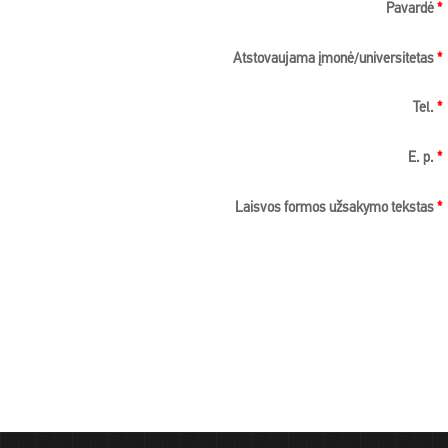
Pavardė
*
Atstovaujama įmonė/universitetas
*
Tel.
*
E. p.
*
Laisvos formos užsakymo tekstas
*