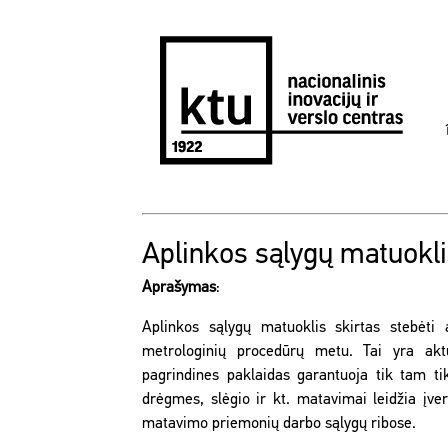
Aplinkos sąlygų matuokl
Aprašymas
:
Aplinkos sąlygų matuoklis skirtas stebėti 
metrologinių procedūrų metu. Tai yra ak
pagrindines paklaidas garantuoja tik tam ti
drėgmes, slėgio ir kt. matavimai leidžia įve
matavimo priemonių darbo sąlygų ribose.