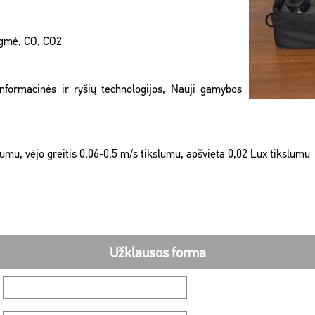
ėgmė, CO, CO2
 Informacinės ir ryšių technologijos, Nauji gamybos
mu, vėjo greitis 0,06-0,5 m/s tikslumu, apšvieta 0,02 Lux tikslumu
Užklausos forma