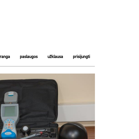
įranga
paslaugos
užklausa
prisijungti