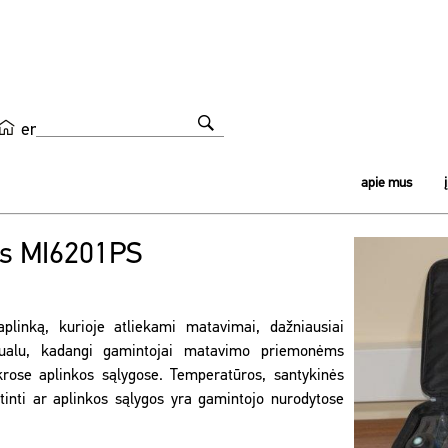
en
apie mus
is MI6201PS
aplinką, kurioje atliekami matavimai, dažniausiai
tualu, kadangi gamintojai matavimo priemonėms
krose aplinkos sąlygose. Temperatūros, santykinės
rtinti ar aplinkos sąlygos yra gamintojo nurodytose