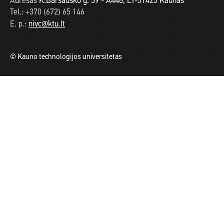
Adresas
K.Baršausko g. 59 - A448, LT-51423 Kaunas
Tel.:
+370 (672) 65 146
E. p.:
nivc@ktu.lt
© Kauno technologijos universitetas