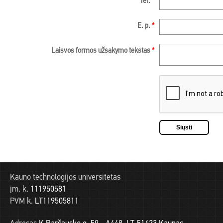
Tel.
*
E. p.
*
Laisvos formos užsakymo tekstas
*
Kauno technologijos universitetas
įm. k.
111950581
PVM k.
LT119505811