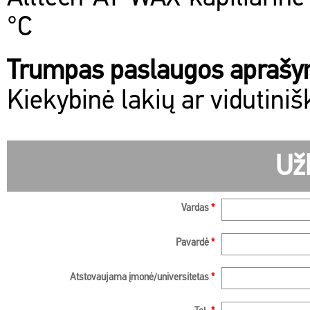
°C
Trumpas paslaugos apraš
Kiekybinė lakių ar vidutiniš
Už
Vardas
*
Pavardė
*
Atstovaujama įmonė/universitetas
*