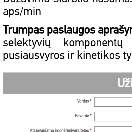
aps/min
Trumpas paslaugos apraš
selektyvių komponentų 
pusiausvyros ir kinetikos ty
Už
Vardas
*
Pavardė
*
Atstovaujama įmonė/universitetas
*