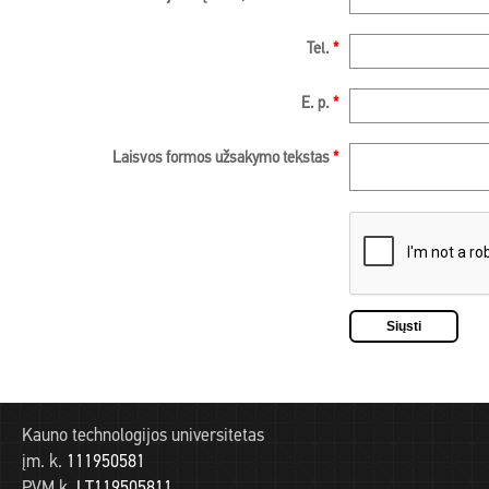
Tel.
*
E. p.
*
Laisvos formos užsakymo tekstas
*
Kauno technologijos universitetas
įm. k.
111950581
PVM k.
LT119505811