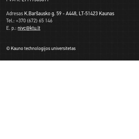
Adresas
K.Baršausko g. 59 - A448, LT-51423 Kaunas
Tel.:
+370 (672) 65 146
E. p.:
nivc@ktu.lt
© Kauno technologijos universitetas