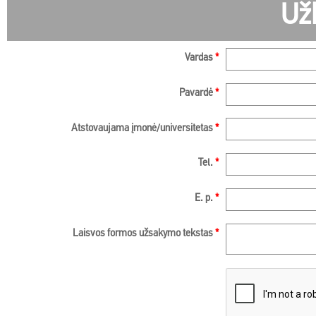
Už
Vardas
*
Pavardė
*
Atstovaujama įmonė/universitetas
*
Tel.
*
E. p.
*
Laisvos formos užsakymo tekstas
*