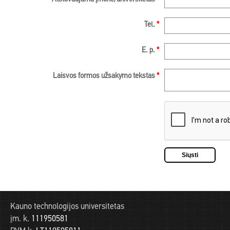
Tel.
*
E. p.
*
Laisvos formos užsakymo tekstas
*
Kauno technologijos universitetas
įm. k.
111950581