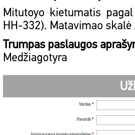
Mitutoyo kietumatis pagal
HH-332). Matavimao skalė 
Trumpas paslaugos apraš
Medžiagotyra
Už
Vardas
*
Pavardė
*
Atstovaujama įmonė/universitetas
*