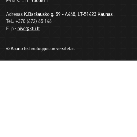
PVM k.
LT119505811
Adresas
K.Baršausko g. 59 - A448, LT-51423 Kaunas
Tel.:
+370 (672) 65 146
E. p.:
nivc@ktu.lt
© Kauno technologijos universitetas