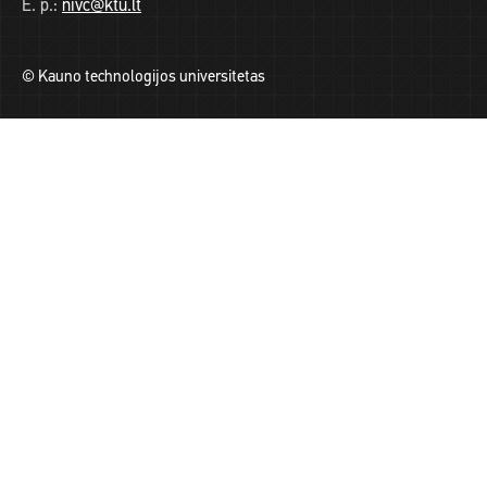
E. p.:
nivc@ktu.lt
© Kauno technologijos universitetas