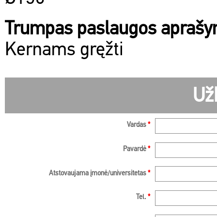
Trumpas paslaugos apraš
Kernams gręžti
Už
Vardas
*
Pavardė
*
Atstovaujama įmonė/universitetas
*
Tel.
*