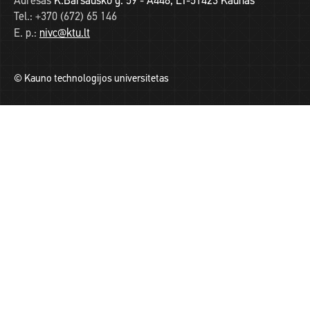
Adresas
K.Baršausko g. 59 - A448, LT-51423 Kaunas
Tel.:
+370 (672) 65 146
E. p.:
nivc@ktu.lt
© Kauno technologijos universitetas