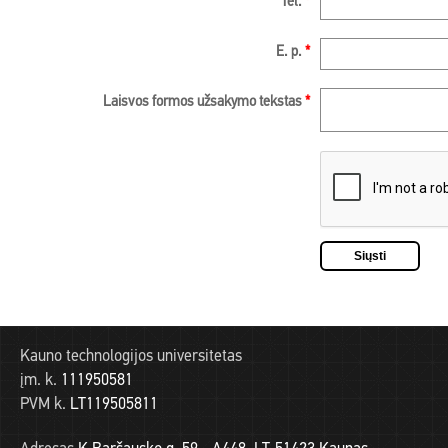
Tel.
*
E. p.
*
Laisvos formos užsakymo tekstas
*
Kauno technologijos universitetas
įm. k.
111950581
PVM k.
LT119505811