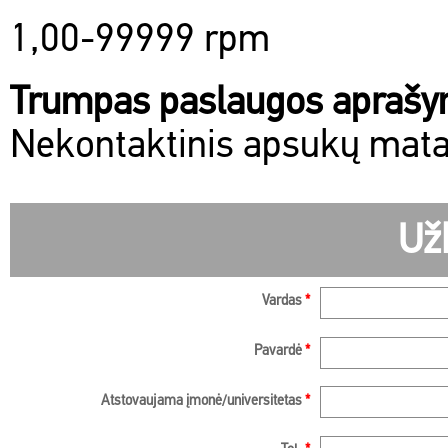
1,00-99999 rpm
Trumpas paslaugos apraš
Nekontaktinis apsukų mat
Už
Vardas
*
Pavardė
*
Atstovaujama įmonė/universitetas
*