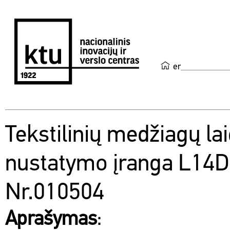
en
Tekstilinių medžiagų la
nustatymo įranga L14
Nr.010504
Aprašymas
: