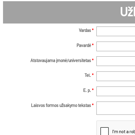
Už
Vardas
*
Pavardė
*
Atstovaujama įmonė/universitetas
*
Tel.
*
E. p.
*
Laisvos formos užsakymo tekstas
*