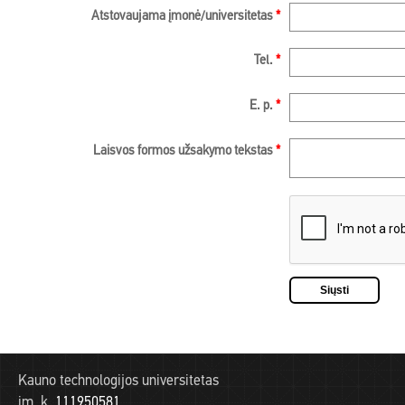
Atstovaujama įmonė/universitetas
*
Tel.
*
E. p.
*
Laisvos formos užsakymo tekstas
*
Kauno technologijos universitetas
įm. k.
111950581