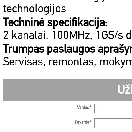
technologijos
Techninė specifikacija
:
2 kanalai, 100MHz, 1GS/s d
Trumpas paslaugos apraš
Servisas, remontas, mokym
Už
Vardas
*
Pavardė
*