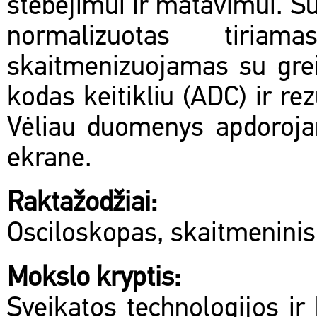
stebėjimui ir matavimui. Su
normalizuotas tiriam
skaitmenizuojamas su gre
kodas keitikliu (ADC) ir re
Vėliau duomenys apdoroja
ekrane.
Raktažodžiai:
Osciloskopas, skaitmeninis
Mokslo kryptis:
Sveikatos technologijos ir 