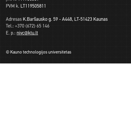
PVM k.
LT119505811
Adresas
K.Baršausko g. 59 - A448, LT-51423 Kaunas
Tel.:
+370 (672) 65 146
E. p.:
nivc@ktu.lt
© Kauno technologijos universitetas