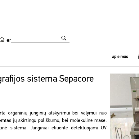
en
apie mus
rafijos sistema Sepacore
rta organinių junginių atskyrimui bei valymui nuo
remtas jų skirtingu poliškumu, bei molekuline mase.
ntinė sistema. Junginiai eliuente detektuojami UV