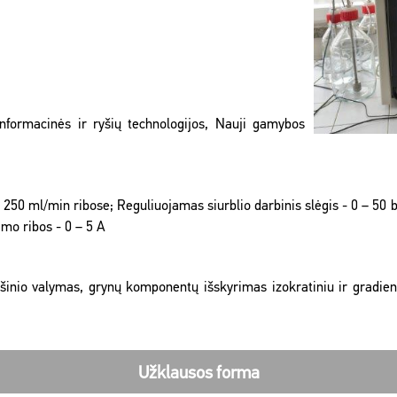
 Informacinės ir ryšių technologijos, Nauji gamybos
– 250 ml/min ribose; Reguliuojamas siurblio darbinis slėgis - 0 – 50
mo ribos - 0 – 5 A
inio valymas, grynų komponentų išskyrimas izokratiniu ir gradien
Užklausos forma