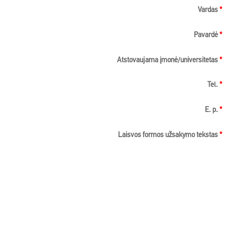
Vardas
*
Pavardė
*
Atstovaujama įmonė/universitetas
*
Tel.
*
E. p.
*
Laisvos formos užsakymo tekstas
*