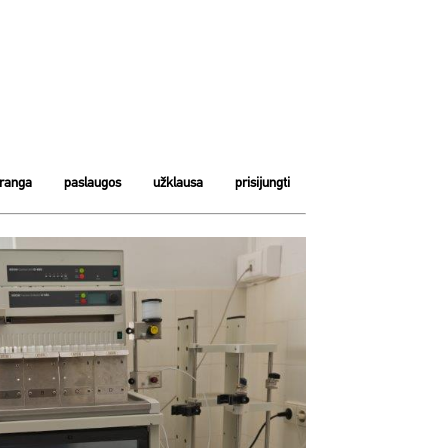
įranga
paslaugos
užklausa
prisijungti