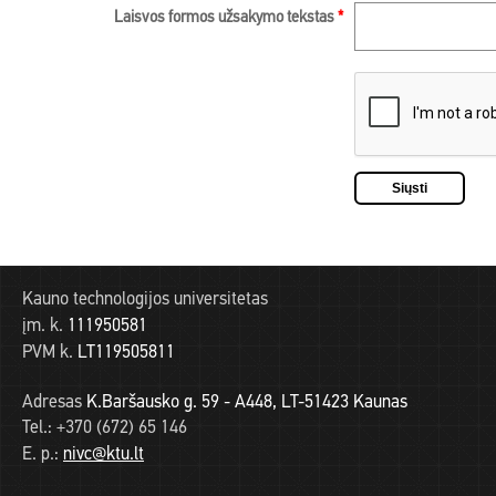
Laisvos formos užsakymo tekstas
*
Kauno technologijos universitetas
įm. k.
111950581
PVM k.
LT119505811
Adresas
K.Baršausko g. 59 - A448, LT-51423 Kaunas
Tel.:
+370 (672) 65 146
E. p.:
nivc@ktu.lt