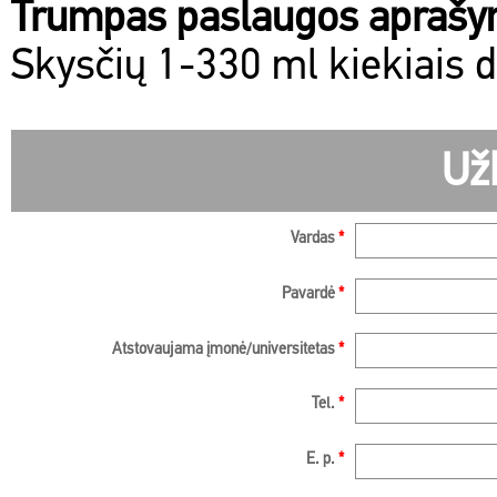
Trumpas paslaugos apraš
Skysčių 1-330 ml kiekiais d
Už
Vardas
*
Pavardė
*
Atstovaujama įmonė/universitetas
*
Tel.
*
E. p.
*