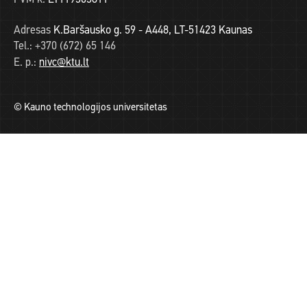
Adresas
K.Baršausko g. 59 - A448, LT-51423 Kaunas
Tel.:
+370 (672) 65 146
E. p.:
nivc@ktu.lt
© Kauno technologijos universitetas