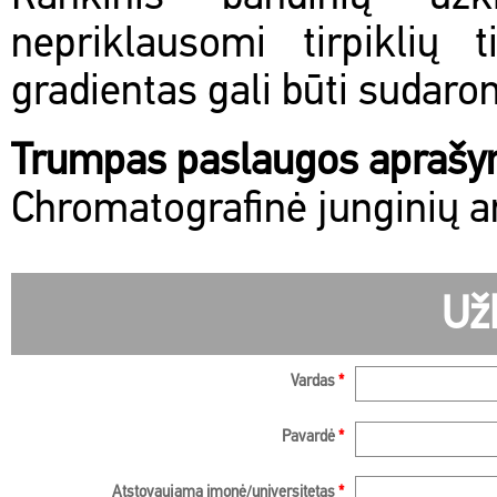
nepriklausomi tirpiklių 
gradientas gali būti sudar
Trumpas paslaugos apraš
Chromatografinė junginių a
Už
Vardas
*
Pavardė
*
Atstovaujama įmonė/universitetas
*