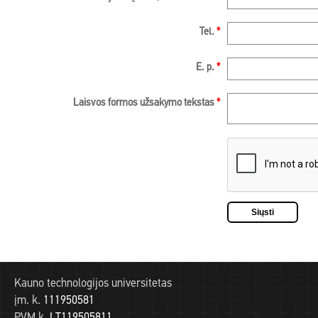
Tel.
*
E. p.
*
Laisvos formos užsakymo tekstas
*
Kauno technologijos universitetas
įm. k.
111950581
PVM k.
LT119505811