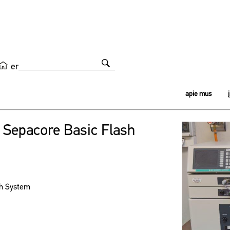
en
apie mus
 Sepacore Basic Flash
sh System