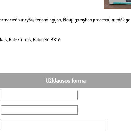
nformacinės ir ryšių technologijos, Nauji gamybos procesai, medžiagos
okas, kolektorius, kolonėlė KX16
Užklausos forma