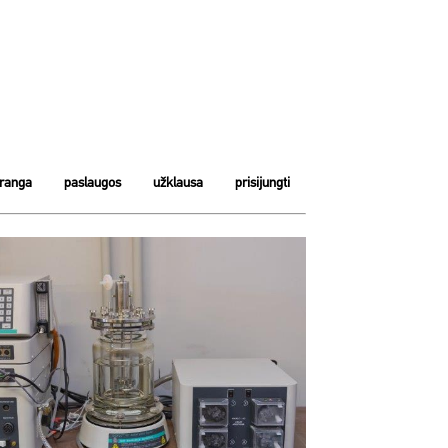
įranga
paslaugos
užklausa
prisijungti