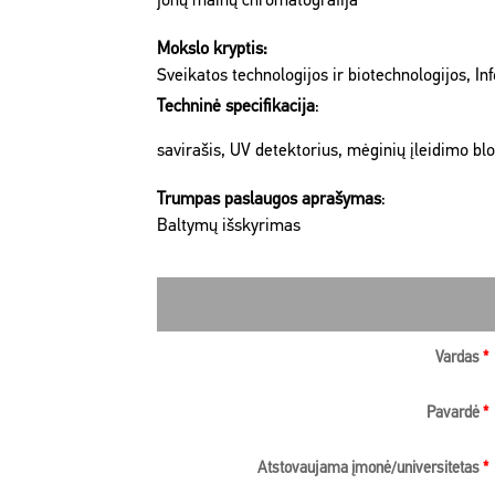
jonų mainų chromatografija
Mokslo kryptis:
Sveikatos technologijos ir biotechnologijos, I
Techninė specifikacija
:
savirašis, UV detektorius, mėginių įleidimo bl
Trumpas paslaugos aprašymas
:
Baltymų išskyrimas
Vardas
*
Pavardė
*
Atstovaujama įmonė/universitetas
*