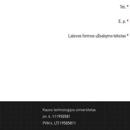
Tel.
*
E. p.
*
Laisvos formos užsakymo tekstas
*
Kauno technologijos universitetas
įm. k.
111950581
PVM k.
LT119505811