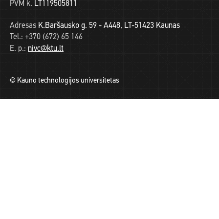
PVM k.
LT119505811
Adresas
K.Baršausko g. 59 - A448, LT-51423 Kaunas
Tel.:
+370 (672) 65 146
E. p.:
nivc@ktu.lt
© Kauno technologijos universitetas