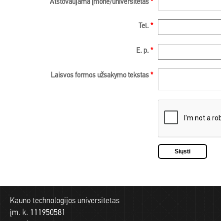
Atstovaujama įmonė/universitetas
*
Tel.
*
E. p.
*
Laisvos formos užsakymo tekstas
*
Kauno technologijos universitetas
įm. k.
111950581