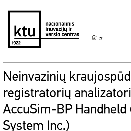
en
Neinvazinių kraujospūd
registratorių analizator
AccuSim-BP Handheld
System Inc.)