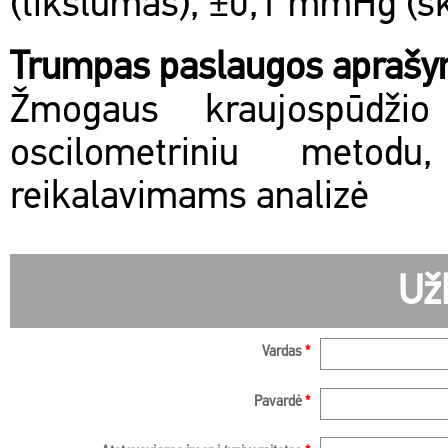
(tikslumas), ±0,1 mmHg (s
Trumpas paslaugos apraš
Žmogaus kraujospūdžio 
oscilometriniu metodu
reikalavimams analizė
Už
Vardas
*
Pavardė
*