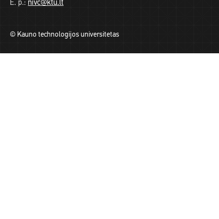
E. p.:
nivc@ktu.lt
© Kauno technologijos universitetas