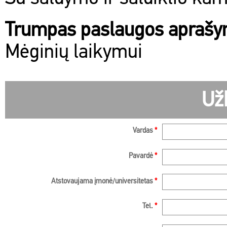
Trumpas paslaugos apraš
Mėginių laikymui
Už
Vardas
*
Pavardė
*
Atstovaujama įmonė/universitetas
*
Tel.
*