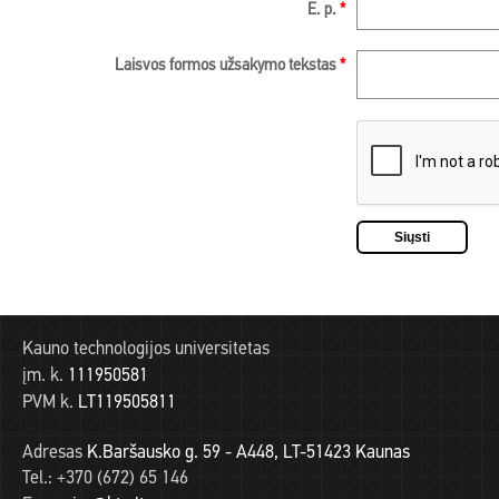
E. p.
*
Laisvos formos užsakymo tekstas
*
Kauno technologijos universitetas
įm. k.
111950581
PVM k.
LT119505811
Adresas
K.Baršausko g. 59 - A448, LT-51423 Kaunas
Tel.:
+370 (672) 65 146