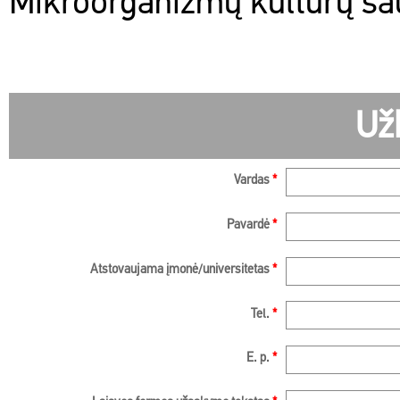
Mikroorganizmų kultūrų sa
Už
Vardas
*
Pavardė
*
Atstovaujama įmonė/universitetas
*
Tel.
*
E. p.
*