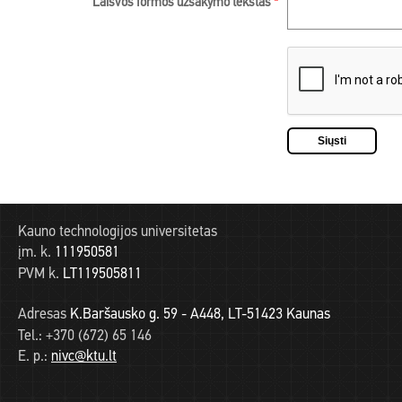
Laisvos formos užsakymo tekstas
*
Kauno technologijos universitetas
įm. k.
111950581
PVM k.
LT119505811
Adresas
K.Baršausko g. 59 - A448, LT-51423 Kaunas
Tel.:
+370 (672) 65 146
E. p.:
nivc@ktu.lt