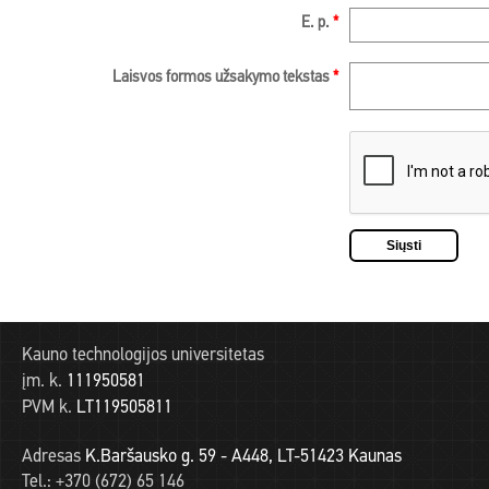
E. p.
*
Laisvos formos užsakymo tekstas
*
Kauno technologijos universitetas
įm. k.
111950581
PVM k.
LT119505811
Adresas
K.Baršausko g. 59 - A448, LT-51423 Kaunas
Tel.:
+370 (672) 65 146