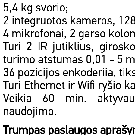
5,4 kg svorio;
2 integruotos kameros, 128
4 mikrofonai, 2 garso kolo
Turi 2 IR jutiklius, girosk
turimo atstumas 0,01 - 5 m,
36 pozicijos enkoderiia, tik
Turi Ethernet ir Wifi ryšio k
Veikia 60 min. aktyva
naudojimo.
Trumpas paslaugos apraš