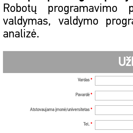
Robotų programavimo pr
valdymas, valdymo progr
analizė.
Už
Vardas
*
Pavardė
*
Atstovaujama įmonė/universitetas
*
Tel.
*