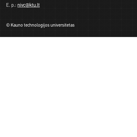
E. p.:
nivc@ktu.lt
© Kauno technologijos universitetas