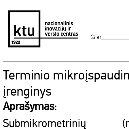
en
Terminio mikroįspaud
įrenginys
Aprašymas
:
Submikrometrinių (na