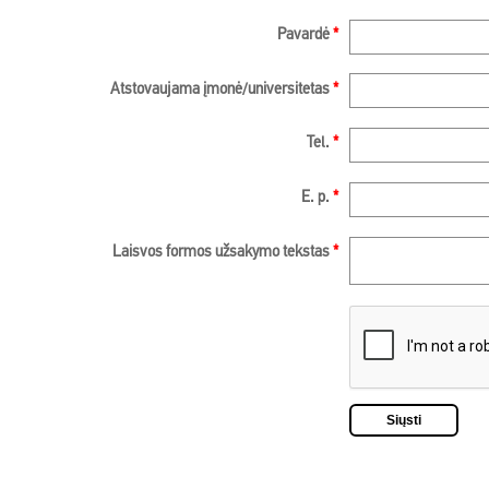
Pavardė
*
Atstovaujama įmonė/universitetas
*
Tel.
*
E. p.
*
Laisvos formos užsakymo tekstas
*