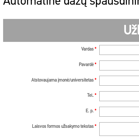
Automatinė dažų spausdinim
Už
Vardas
*
Pavardė
*
Atstovaujama įmonė/universitetas
*
Tel.
*
E. p.
*
Laisvos formos užsakymo tekstas
*