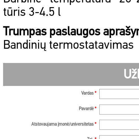
tūris 3-4.5 l
Trumpas paslaugos apraš
Bandinių termostatavimas
Už
Vardas
*
Pavardė
*
Atstovaujama įmonė/universitetas
*