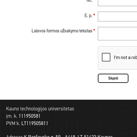
Tel.
*
E. p.
*
Laisvos formos užsakymo tekstas
*
Kauno technologijos universitetas
įm. k.
111950581
PVM k.
LT119505811