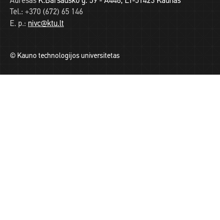
Adresas
K.Baršausko g. 59 - A448, LT-51423 Kaunas
Tel.:
+370 (672) 65 146
E. p.:
nivc@ktu.lt
© Kauno technologijos universitetas