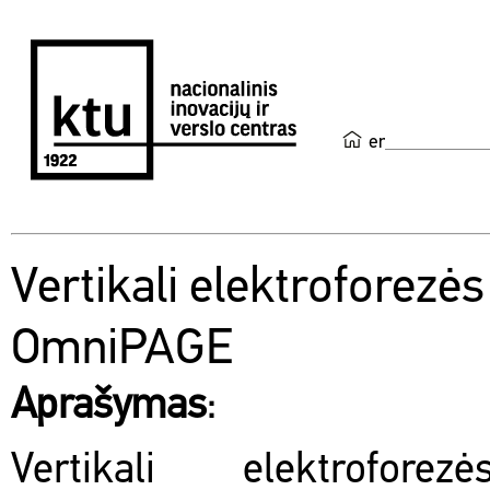
en
Vertikali elektroforezė
OmniPAGE
Aprašymas
:
Vertikali elektrofore