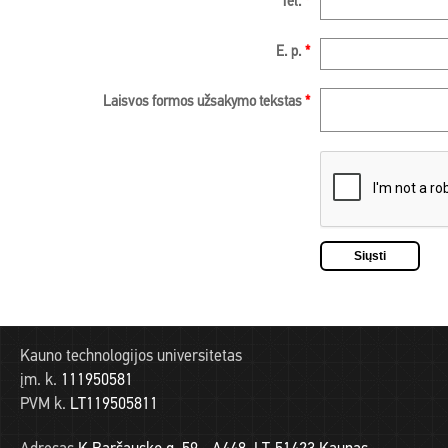
Tel.
*
E. p.
*
Laisvos formos užsakymo tekstas
*
Kauno technologijos universitetas
įm. k.
111950581
PVM k.
LT119505811