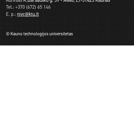
Adresas
K.Baršausko g. 59 - A448, LT-51423 Kaunas
Tel.:
+370 (672) 65 146
E. p.:
nivc@ktu.lt
© Kauno technologijos universitetas