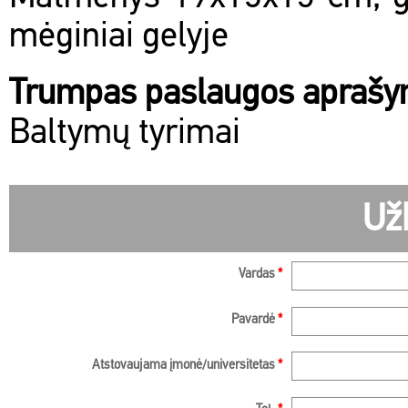
mėginiai gelyje
Trumpas paslaugos apraš
Baltymų tyrimai
Už
Vardas
*
Pavardė
*
Atstovaujama įmonė/universitetas
*