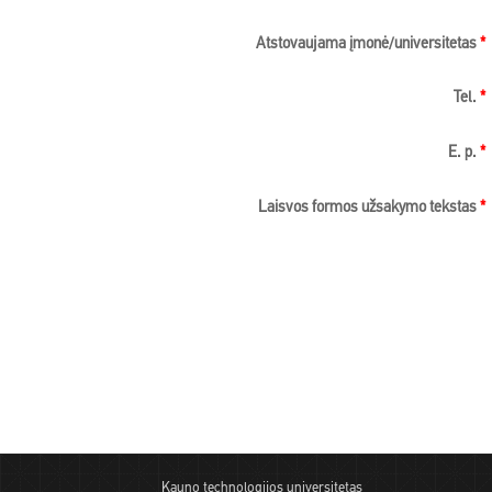
Atstovaujama įmonė/universitetas
*
Tel.
*
E. p.
*
Laisvos formos užsakymo tekstas
*
Kauno technologijos universitetas