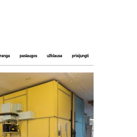
įranga
paslaugos
užklausa
prisijungti