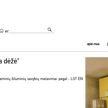
en
apie mus
a dėžė"
gaminių šiluminių savybių matavimai pagal : LST EN