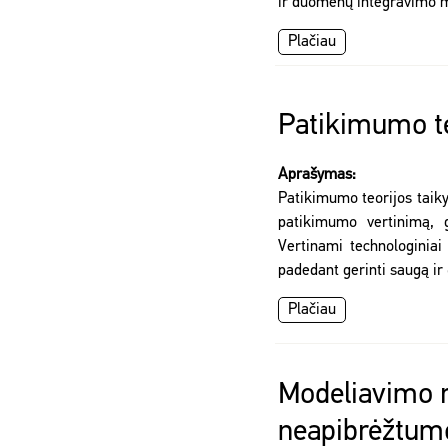
ir duomenų integravimo 
Plačiau
Patikimumo te
Aprašymas:
Patikimumo teorijos taik
patikimumo vertinimą, 
Vertinami technologiniai
padedant gerinti saugą ir
Plačiau
Modeliavimo r
neapibrėžtumo