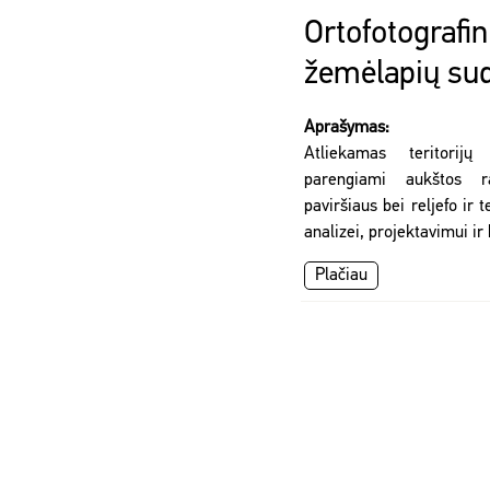
Ortofotografin
žemėlapių su
Aprašymas:
Atliekamas teritorijų
parengiami aukštos ra
paviršiaus bei reljefo ir 
analizei, projektavimui ir
Plačiau