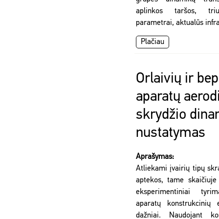
aplinkos taršos, tr
parametrai, aktualūs infr
Plačiau
Orlaivių ir be
aparatų aerod
skrydžio din
nustatymas
Aprašymas:
Atliekami įvairių tipų s
aptekos, tame skaičiuje 
eksperimentiniai tyri
aparatų konstrukcinių 
dažniai. Naudojant ko