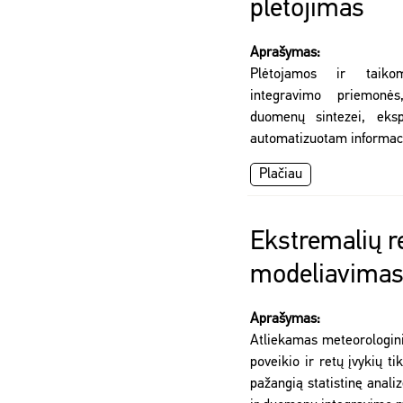
plėtojimas
Aprašymas:
Plėtojamos ir taiko
integravimo priemonės,
duomenų sintezei, eksp
automatizuotam informaci
Plačiau
Ekstremalių re
modeliavima
Aprašymas:
Atliekamas meteorologin
poveikio ir retų įvykių t
pažangią statistinę anali