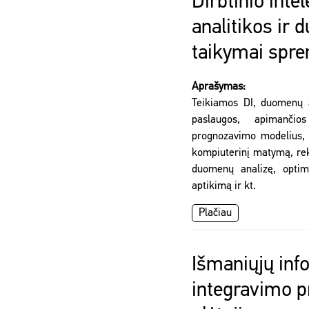
Dirbtinio int
analitikos ir
taikymai spr
Aprašymas:
Teikiamos DI, duomenų 
paslaugos, apimančio
prognozavimo modelius, 
kompiuterinį matymą, rek
duomenų analizę, optimi
aptikimą ir kt.
Plačiau
Išmaniųjų inf
integravimo 