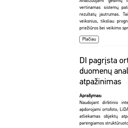
Analizuojami gedimų 
vertinamas sistemų pat
rezultatų jautrumas. Tai
veiksnius, tiksliau prog
priežiūros bei veikimo sp
Plačiau
DI pagrįsta or
duomenų anali
atpažinimas
Aprašymas:
Naudojant dirbtinio int
apdorojami ortofoto, LiD
atliekamas objektų atp
parengiamos struktūruoto