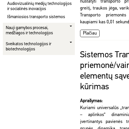
nustatyti transporto p
Audiovizualinių medijų technologijos
greitį, traukos jėga, var
ir socialinės inovacijos
Transporto priemonė
Išmaniosios transporto sistemos
kaupiami kas 0,01 sekund
Nauji gamybos procesai,
medžiagos ir technologijos
Plačiau
Sveikatos technologijos ir
biotechnologijos
Sistemos Tra
priemonė/vair
elementų sąv
kūrimas
Aprašymas:
Kuriami universalūs „tra
– aplinkos“ dinamini
įvertinantys pavienės 
grupės dinamiką trans