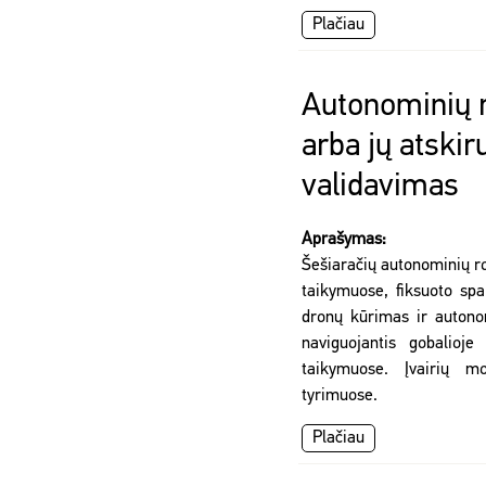
Plačiau
Autonominių r
arba jų atskir
validavimas
Aprašymas:
Šešiaračių autonominių ro
taikymuose, fiksuoto spa
dronų kūrimas ir autonom
naviguojantis gobalioje 
taikymuose. Įvairių m
tyrimuose.
Plačiau