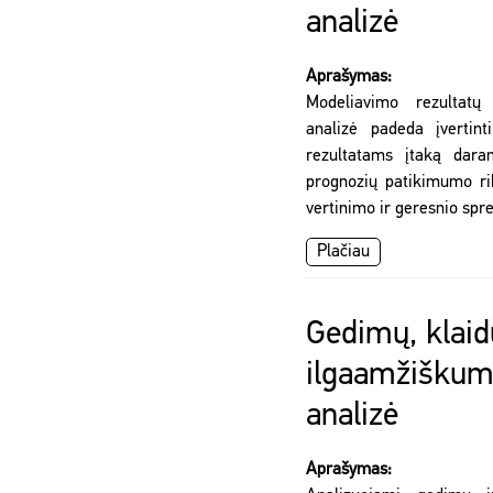
analizė
Aprašymas:
Modeliavimo rezultatų
analizė padeda įvertint
rezultatams įtaką daran
prognozių patikimumo rib
vertinimo ir geresnio sp
Plačiau
Gedimų, klaid
ilgaamžišku
analizė
Aprašymas: