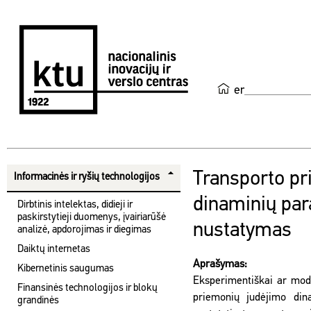
en
Transporto pr
Informacinės ir ryšių technologijos
dinaminių pa
Dirbtinis intelektas, didieji ir
paskirstytieji duomenys, įvairiarūšė
nustatymas
analizė, apdorojimas ir diegimas
Daiktų internetas
Aprašymas:
Kibernetinis saugumas
Eksperimentiškai ar mode
Finansinės technologijos ir blokų
priemonių judėjimo din
grandinės