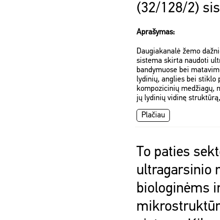
(32/128/2) si
Aprašymas:
Daugiakanalė žemo dažnio
sistema skirta naudoti u
bandymuose bei matavimuos
lydinių, anglies bei stiklo 
kompozicinių medžiagų, m
jų lydinių vidinę struktūrą
Plačiau
To paties sekt
ultragarsinio
biologinėms i
mikrostruktūr