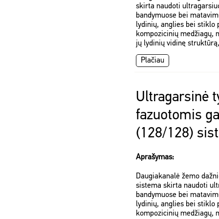
skirta naudoti ultragars
bandymuose bei matavimuos
lydinių, anglies bei stiklo 
kompozicinių medžiagų, m
jų lydinių vidinę struktūrą
Plačiau
Ultragarsinė 
fazuotomis g
(128/128) sis
Aprašymas:
Daugiakanalė žemo dažnio
sistema skirta naudoti u
bandymuose bei matavimuos
lydinių, anglies bei stiklo 
kompozicinių medžiagų, m