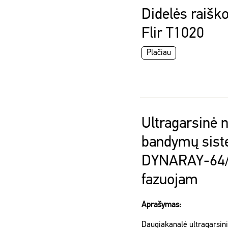
Didelės raišk
Flir T1020
Plačiau
Ultragarsinė
bandymų sis
DYNARAY-64/
fazuojam
Aprašymas:
Daugiakanalė ultragarsini