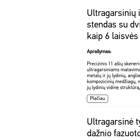
Ultragarsinių
stendas su dv
kaip 6 laisvės
Aprašymas:
Precizinis 11 ašių skeneri
ultragarsiniams matavimam
metalų ir jų lydinių, angli
kompozicinių medžiagų, m
jų lydinių vidinę struktūrą
Plačiau
Ultragarsinė 
dažnio fazuot