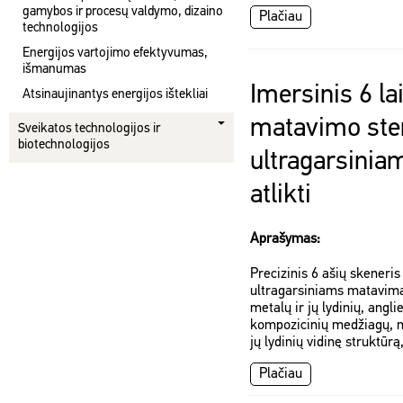
gamybos ir procesų valdymo, dizaino
Plačiau
technologijos
Energijos vartojimo efektyvumas,
išmanumas
Imersinis 6 la
Atsinaujinantys energijos ištekliai
matavimo ste
Sveikatos technologijos ir
biotechnologijos
ultragarsini
atlikti
Aprašymas:
Precizinis 6 ašių skeneris
ultragarsiniams matavimam
metalų ir jų lydinių, angli
kompozicinių medžiagų, m
jų lydinių vidinę struktūrą
Plačiau