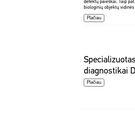
defektų paieškai. Taip pa
biologinių objektų vidinė
Plačiau
Specializuota
diagnostikai 
Plačiau