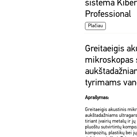
sistema Kibe
Professional
Plačiau
Greitaeigis ak
mikroskopas 
aukštadažnia
tyrimams vand
Aprašymas:
Greitaeigis akustinis mik
aukštadažniams ultragar
tiriant įvairių metalų ir jų
pluoštu sutvirtintų kompo
kompozitų, plastikų bei jų 