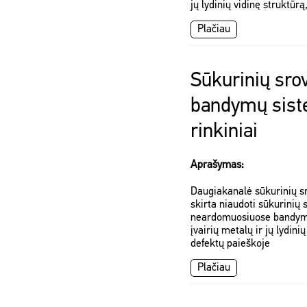
jų lydinių vidinę struktūrą
Plačiau
Sūkurinių sro
bandymų siste
rinkiniai
Aprašymas:
Daugiakanalė sūkurinių sr
skirta niaudoti sūkurinių 
neardomuosiuose bandymu
įvairių metalų ir jų lydinių
defektų paieškoje
Plačiau