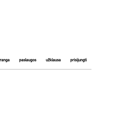
įranga
paslaugos
užklausa
prisijungti