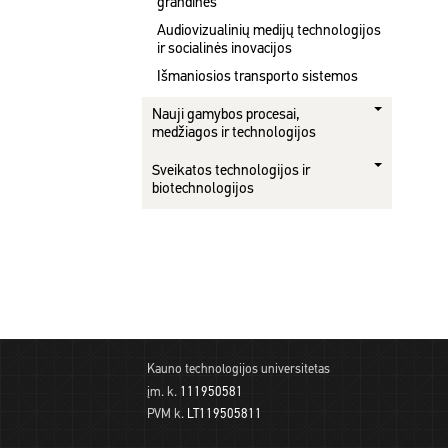
grandinės
Audiovizualinių medijų technologijos
ir socialinės inovacijos
Išmaniosios transporto sistemos
Nauji gamybos procesai,
medžiagos ir technologijos
Sveikatos technologijos ir
biotechnologijos
Kauno technologijos universitetas
įm. k.
111950581
PVM k.
LT119505811