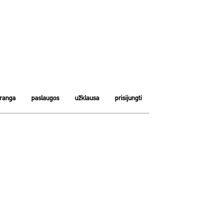
įranga
paslaugos
užklausa
prisijungti