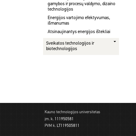
gamybos ir procesų valdymo, dizaino
technologijos
Energijos vartojimo efektyvumas,
išmanumas
Atsinaujinantys energijos ištekliai
Sveikatos technologijos ir
biotechnologijos
Kauno technologijos universitetas
įm. k.
111950581
PVM k.
LT119505811