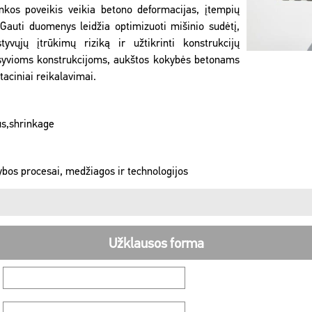
nkos poveikis veikia betono deformacijas, įtempių
Gauti duomenys leidžia optimizuoti mišinio sudėtį,
yvųjų įtrūkimų riziką ir užtikrinti konstrukcijų
syvioms konstrukcijoms, aukštos kokybės betonams
aciniai reikalavimai.
s,shrinkage
ybos procesai, medžiagos ir technologijos
Užklausos forma