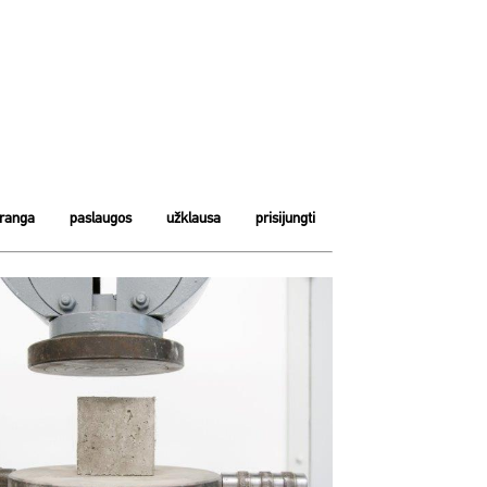
įranga
paslaugos
užklausa
prisijungti