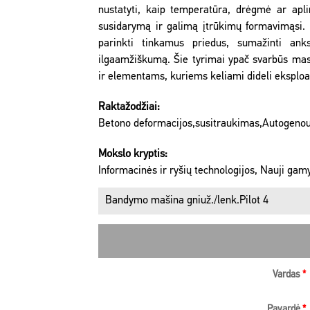
nustatyti, kaip temperatūra, drėgmė ar apli
susidarymą ir galimą įtrūkimų formavimąsi. 
parinkti tinkamus priedus, sumažinti ankst
ilgaamžiškumą. Šie tyrimai ypač svarbūs ma
ir elementams, kuriems keliami dideli eksploat
Raktažodžiai:
Betono deformacijos,susitraukimas,Autogenou
Mokslo kryptis:
Informacinės ir ryšių technologijos, Nauji gam
Bandymo mašina gniuž./lenk.Pilot 4
Vardas
*
Pavardė
*