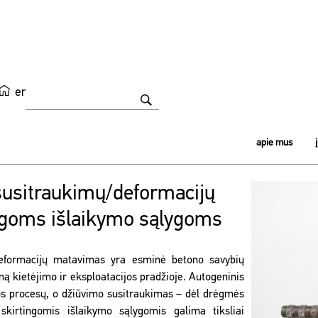
en
apie mus
susitraukimų/deformacijų
ngoms išlaikymo sąlygoms
deformacijų matavimas yra esminė betono savybių
seną kietėjimo ir eksploatacijos pradžioje. Autogeninis
jos procesų, o džiūvimo susitraukimas – dėl drėgmės
skirtingomis išlaikymo sąlygomis galima tiksliai