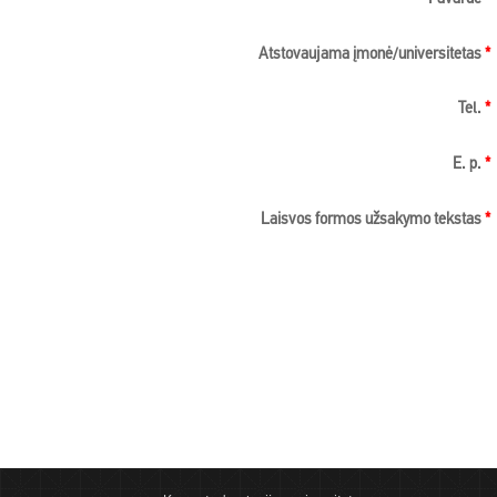
Atstovaujama įmonė/universitetas
*
Tel.
*
E. p.
*
Laisvos formos užsakymo tekstas
*