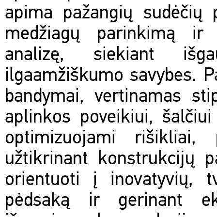
apima pažangių sudėčių p
medžiagų parinkimą ir 
analizę, siekiant išg
ilgaamžiškumo savybes. Pa
bandymai, vertinamas sti
aplinkos poveikiui, šalči
optimizuojami rišikliai
užtikrinant konstrukcijų 
orientuoti į inovatyvių,
pėdsaką ir gerinant ek