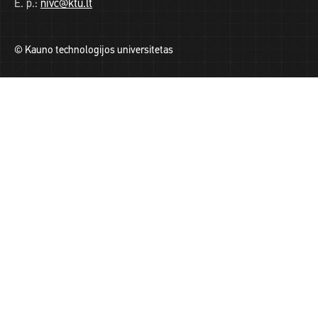
E. p.:
nivc@ktu.lt
© Kauno technologijos universitetas