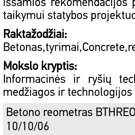
išsamios rekomendacijos p
taikymui statybos projektu
Raktažodžiai:
Betonas,tyrimai,Concrete,r
Mokslo kryptis:
Informacinės ir ryšių te
medžiagos ir technologijos
Betono reometras BTHREO
10/10/06