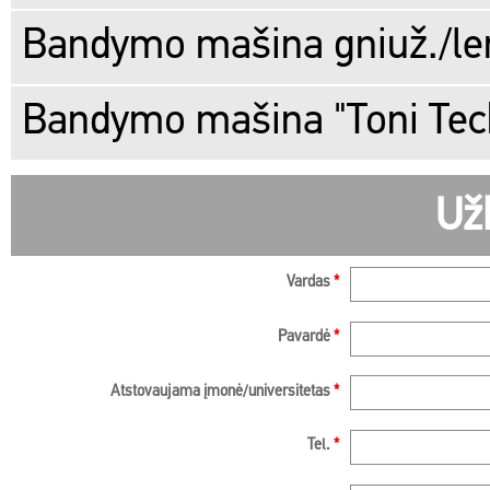
Bandymo mašina gniuž./len
Bandymo mašina "Toni Tec
Už
Vardas
*
Pavardė
*
Atstovaujama įmonė/universitetas
*
Tel.
*