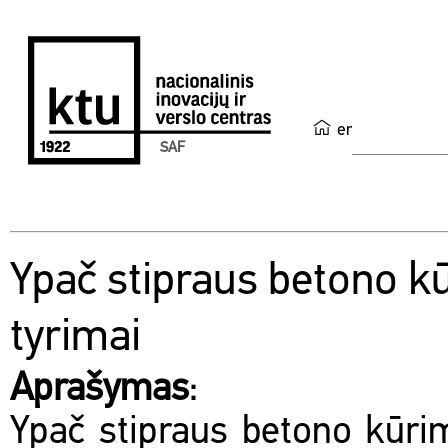
en
SAF
Ypač stipraus betono kū
tyrimai
Aprašymas
:
Ypač stipraus betono kūrim