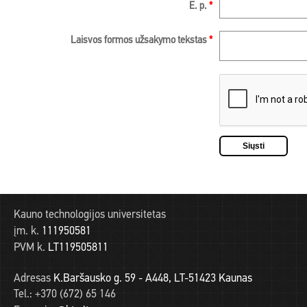
E. p.
*
Laisvos formos užsakymo tekstas
*
Kauno technologijos universitetas
įm. k.
111950581
PVM k.
LT119505811
Adresas
K.Baršausko g. 59 - A448, LT-51423 Kaunas
Tel.:
+370 (672) 65 146