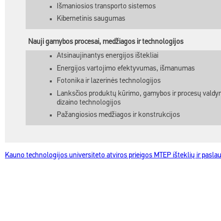
Išmaniosios transporto sistemos
Kibernetinis saugumas
Nauji gamybos procesai, medžiagos ir technologijos
Atsinaujinantys energijos ištekliai
Energijos vartojimo efektyvumas, išmanumas
Fotonika ir lazerinės technologijos
Lanksčios produktų kūrimo, gamybos ir procesų valdy
dizaino technologijos
Pažangiosios medžiagos ir konstrukcijos
Kauno technologijos universiteto atviros prieigos MTEP išteklių ir pasl