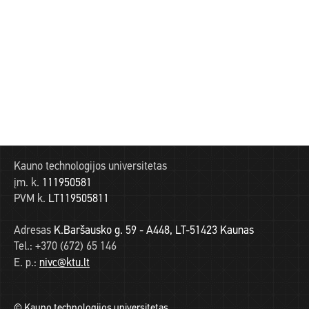
Kauno technologijos universitetas
įm. k.
111950581
PVM k.
LT119505811
Adresas
K.Baršausko g. 59 - A448, LT-51423 Kaunas
Tel.:
+370 (672) 65 146
E. p.:
nivc@ktu.lt
© Kauno technologijos universitetas