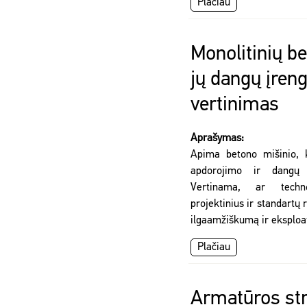
Plačiau
Monolitinių be
jų dangų įren
vertinimas
Aprašymas:
Apima betono mišinio, k
apdorojimo ir dangų 
Vertinama, ar techno
projektinius ir standartų 
ilgaamžiškumą ir eksploa
Plačiau
Armatūros st