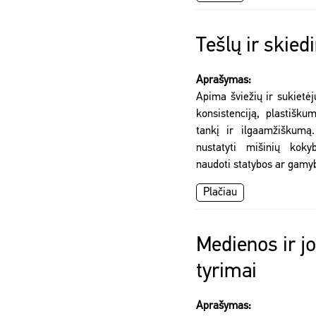
Tešlų ir skied
Aprašymas:
Apima šviežių ir sukietėj
konsistenciją, plastišku
tankį ir ilgaamžiškumą
nustatyti mišinių kok
naudoti statybos ar gamy
Plačiau
Medienos ir jo
tyrimai
Aprašymas: