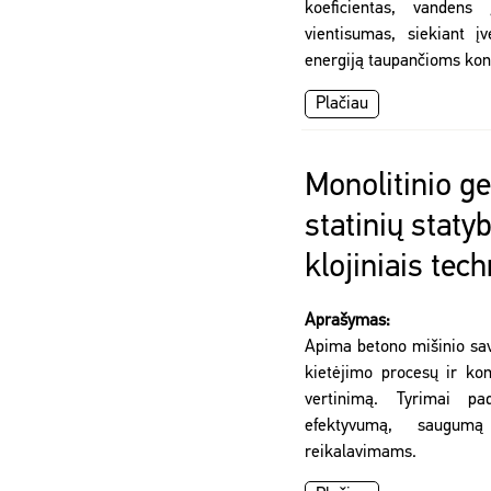
koeficientas, vandens 
vientisumas, siekiant į
energiją taupančioms kon
Plačiau
Monolitinio g
statinių staty
klojiniais tec
Aprašymas:
Apima betono mišinio sav
kietėjimo procesų ir ko
vertinimą. Tyrimai pad
efektyvumą, saugumą 
reikalavimams.