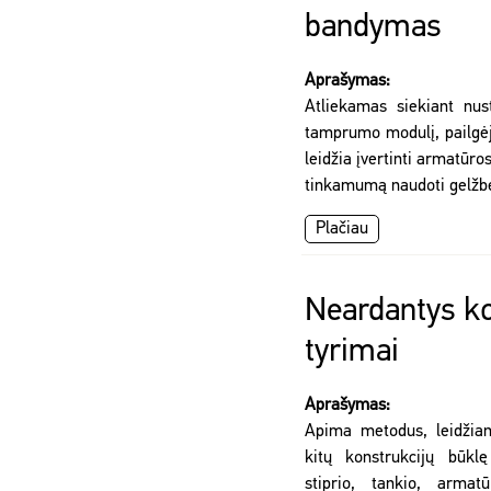
bandymas
Aprašymas:
Atliekamas siekiant nust
tamprumo modulį, pailgė
leidžia įvertinti armatūro
tinkamumą naudoti gelžbe
Plačiau
Neardantys ko
tyrimai
Aprašymas:
Apima metodus, leidžianč
kitų konstrukcijų būklę
stiprio, tankio, armat