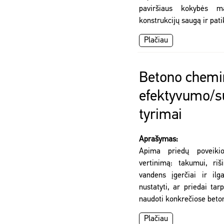
paviršiaus kokybės mat
konstrukcijų saugą ir pa
Plačiau
Betono chemi
efektyvumo/
tyrimai
Aprašymas:
Apima priedų poveiki
vertinimą: takumui, riši
vandens įgerčiai ir il
nustatyti, ar priedai ta
naudoti konkrečiose beton
Plačiau