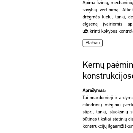
Apima fizinių, mechaninių
savybių vertinimą. Atlie
drėgmės kiekį, tankį, de
elgseną įvairiomis ap
užtikrinti kokybės kontro
Plačiau
Kernų paėmi
konstrukcijos
Aprašymas:
Tai neardomieji ir ardymo
cilindrinių mėginių įver
stiprį, tankį, sluoksnių 
būtinas tiksliai statinių d
konstrukcijų ilgaamžišku