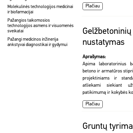
Plačiau
Molekulinės technologijos medicinai
ir biofarmacijai
Pažangios taikomosios
technologijos asmens ir visuomenės
Gelžbetoninių
sveikatai
Pažangi medicinos inžinerija
nustatymas
ankstyvai diagnostikai ir gydymui
Aprašymas:
Apima laboratorinius b
betono ir armatūros stipris
projektiniams ir stand
atliekami siekiant užt
patikimumą ir kokybės ko
Plačiau
Gruntų tyrima