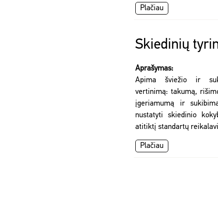
Plačiau
Skiedinių tyri
Aprašymas:
Apima šviežio ir suki
vertinimą: takumą, rišimo
įgeriamumą ir sukibimą
nustatyti skiedinio kok
atitiktį standartų reikal
Plačiau