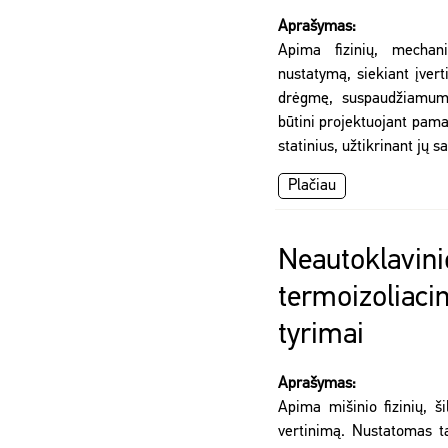
Aprašymas:
Apima fizinių, mechani
nustatymą, siekiant įverti
drėgmę, suspaudžiamumą
būtini projektuojant pamat
statinius, užtikrinant jų
Plačiau
Neautoklavini
termoizoliaci
tyrimai
Aprašymas:
Apima mišinio fizinių, š
vertinimą. Nustatomas ta