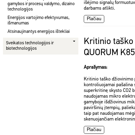
išėjimo signalų formuotuv
gamybos ir procesų valdymo, dizaino
darbams atlikti.
technologijos
Energijos vartojimo efektyvumas,
Plačiau
išmanumas
Atsinaujinantys energijos ištekliai
Kritinio taško
Sveikatos technologijos ir
biotechnologijos
QUORUM K850
Aprašymas:
Kritinio taško džiovinimo 
kontroliuojamai pašalina 
superkritinę skysto CO2 b
naudojamas mikro elektr
gamyboje išdžiovinus mik
paviršinių įtempių, paliek
taip pat naudojamas mėgi
skenuojančiam elektroni
Plačiau