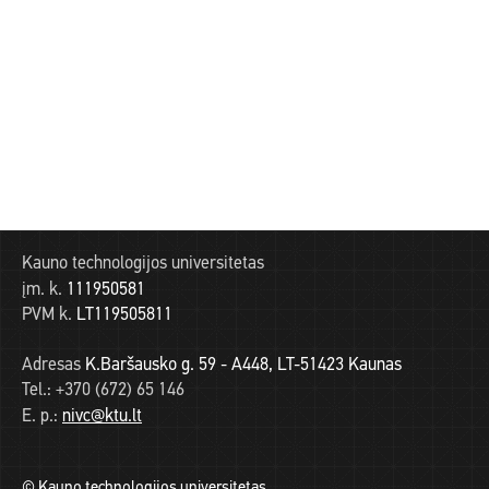
Kauno technologijos universitetas
įm. k.
111950581
PVM k.
LT119505811
Adresas
K.Baršausko g. 59 - A448, LT-51423 Kaunas
Tel.:
+370 (672) 65 146
E. p.:
nivc@ktu.lt
© Kauno technologijos universitetas