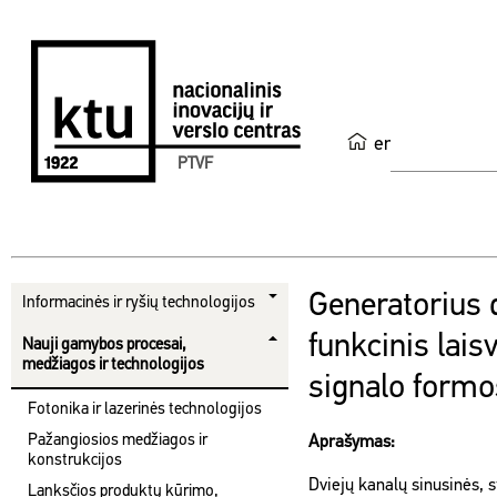
en
PTVF
Generatorius 
Informacinės ir ryšių technologijos
funkcinis lai
Nauji gamybos procesai,
medžiagos ir technologijos
signalo formos
Fotonika ir lazerinės technologijos
Pažangiosios medžiagos ir
Aprašymas:
konstrukcijos
Dviejų kanalų sinusinės, 
Lanksčios produktų kūrimo,