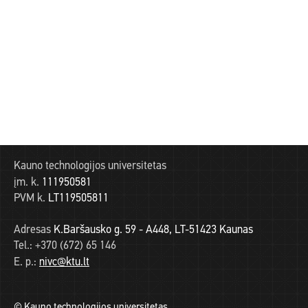
Kauno technologijos universitetas
įm. k.
111950581
PVM k.
LT119505811
Adresas
K.Baršausko g. 59 - A448, LT-51423 Kaunas
Tel.:
+370 (672) 65 146
E. p.:
nivc@ktu.lt
© Kauno technologijos universitetas