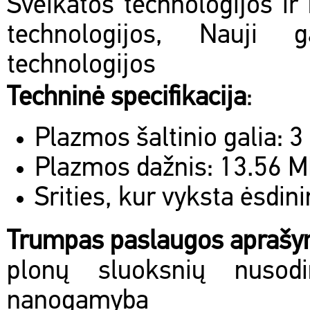
Sveikatos technologijos ir 
technologijos, Nauji 
technologijos
Techninė specifikacija
:
Plazmos šaltinio galia: 
Plazmos dažnis: 13.56 
Srities, kur vyksta ėsdi
Trumpas paslaugos apraš
plonų sluoksnių nusod
nanogamyba