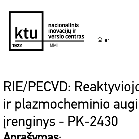
en
MMI
RIE/PECVD: Reaktyvioj
ir plazmocheminio aug
įrenginys - PK-2430
Aprašymas
: