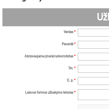
Už
Vardas
*
Pavardė
*
Atstovaujama įmonė/universitetas
*
Tel.
*
E. p.
*
Laisvos formos užsakymo tekstas
*