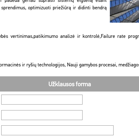
mai padeda geriau suprasti sistemų elgseną esant
 sprendimus, optimizuoti priežiūrą ir didinti bendrą
s vertinimas,patikimumo analizė ir kontrolė,Failure rate prognosi
nformacinės ir ryšių technologijos, Nauji gamybos procesai, medžiagos
Užklausos forma