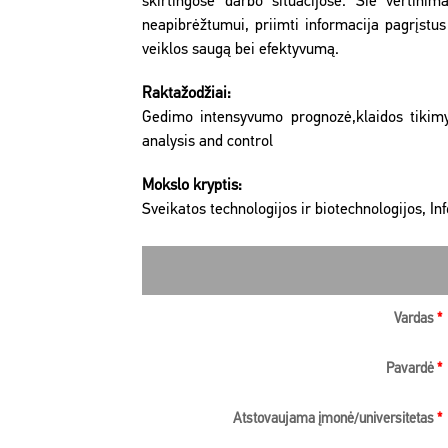
skirtingose darbo situacijose. Šie vertini
neapibrėžtumui, priimti informacija pagrįstus
veiklos saugą bei efektyvumą.
Raktažodžiai:
Gedimo intensyvumo prognozė,klaidos tikimybė
analysis and control
Mokslo kryptis:
Sveikatos technologijos ir biotechnologijos, I
Vardas
*
Pavardė
*
Atstovaujama įmonė/universitetas
*