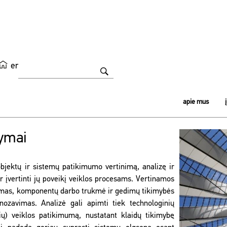
en
apie mus
kymai
bjektų ir sistemų patikimumo vertinimą, analizę ir
r įvertinti jų poveikį veiklos procesams. Vertinamos
vumas, komponentų darbo trukmė ir gedimų tikimybės
nozavimas. Analizė gali apimti tiek technologinių
ų) veiklos patikimumą, nustatant klaidų tikimybę