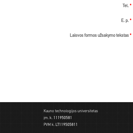
Tel.
*
E. p.
*
Laisvos formos užsakymo tekstas
*
Kauno technologijos universitetas
įm. k.
111950581
PVM k.
LT119505811