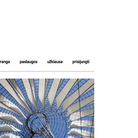
įranga
paslaugos
užklausa
prisijungti