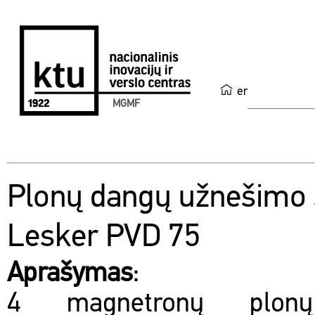
en
MGMF
Plonų dangų užnešimo 
Lesker PVD 75
Aprašymas
:
4 magnetronų plonų