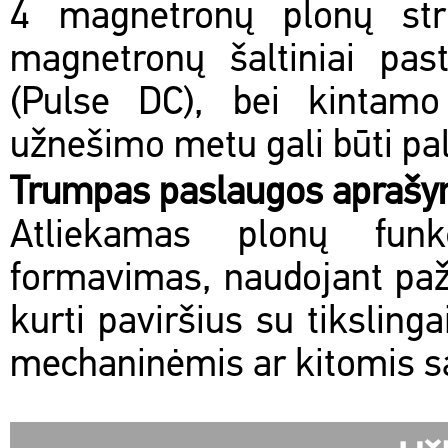
4 magnetronų plonų stru
magnetronų šaltiniai pas
(Pulse DC), bei kintamo
užnešimo metu gali būti pal
Trumpas paslaugos apraš
Atliekamas plonų funk
formavimas, naudojant paža
kurti paviršius su tikslin
mechaninėmis ar kitomis s