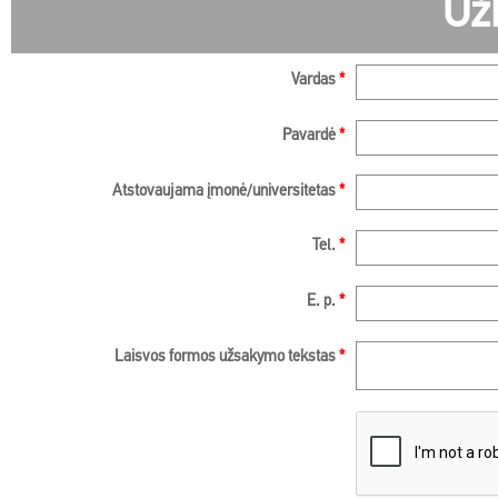
Už
Vardas
*
Pavardė
*
Atstovaujama įmonė/universitetas
*
Tel.
*
E. p.
*
Laisvos formos užsakymo tekstas
*