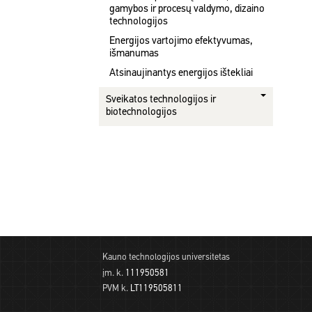
gamybos ir procesų valdymo, dizaino
technologijos
Energijos vartojimo efektyvumas,
išmanumas
Atsinaujinantys energijos ištekliai
Sveikatos technologijos ir
biotechnologijos
Kauno technologijos universitetas
įm. k.
111950581
PVM k.
LT119505811