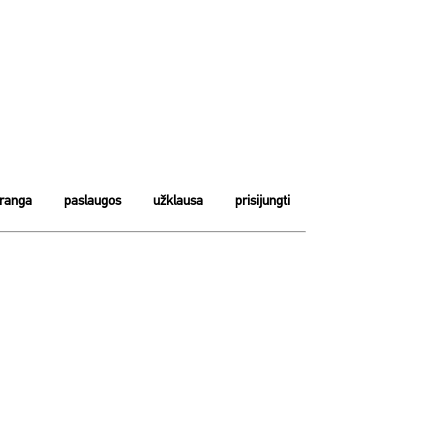
įranga
paslaugos
užklausa
prisijungti