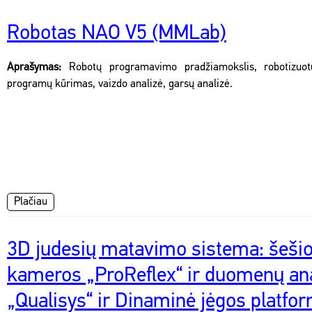
Robotas NAO V5 (MMLab)
Aprašymas:
Robotų programavimo pradžiamokslis, robotizuo
programų kūrimas, vaizdo analizė, garsų analizė.
Plačiau
3D judesių matavimo sistema: šeši
kameros „ProReflex“ ir duomenų an
„Qualisys“ ir Dinaminė jėgos platfo