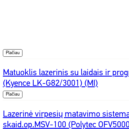
Plačiau
Matuoklis lazerinis su laidais ir pro
(Kyence LK-G82/3001) (MI)
Plačiau
Lazerinė virpesių matavimo sistem
skaid.op.MSV-100 (Polytec OFV500