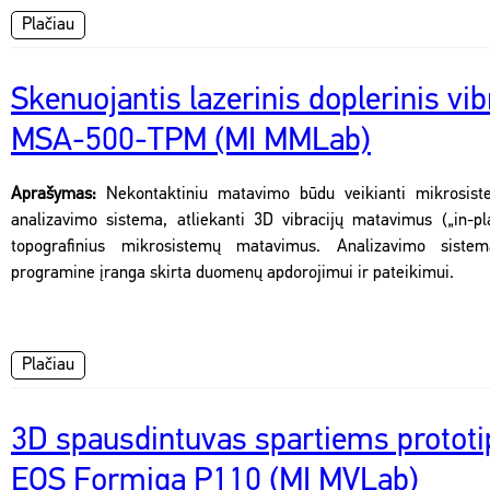
Plačiau
Skenuojantis lazerinis doplerinis vi
MSA-500-TPM (MI MMLab)
Aprašymas:
Nekontaktiniu matavimo būdu veikianti mikrosis
analizavimo sistema, atliekanti 3D vibracijų matavimus („in-pla
topografinius mikrosistemų matavimus. Analizavimo sist
programine įranga skirta duomenų apdorojimui ir pateikimui.
Plačiau
3D spausdintuvas spartiems protot
EOS Formiga P110 (MI MVLab)