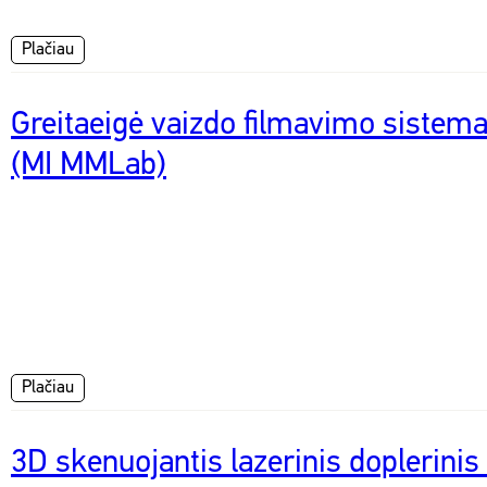
Plačiau
Greitaeigė vaizdo filmavimo siste
(MI MMLab)
Plačiau
3D skenuojantis lazerinis doplerini