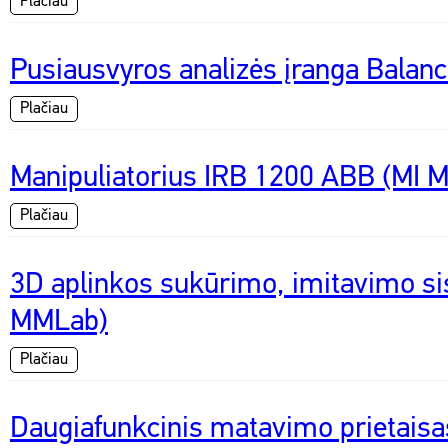
Plačiau
Pusiausvyros analizės įranga Balan
Plačiau
Manipuliatorius IRB 1200 ABB (MI 
Plačiau
3D aplinkos sukūrimo, imitavimo s
MMLab)
Plačiau
Daugiafunkcinis matavimo prietais