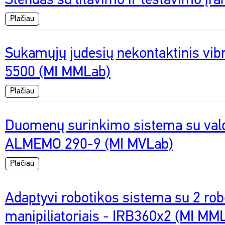
Stendas su litavimo ir testavimo įra
Plačiau
Sukamųjų judesių nekontaktinis vi
5500 (MI MMLab)
Plačiau
Duomenų surinkimo sistema su val
ALMEMO 290-9 (MI MVLab)
Plačiau
Adaptyvi robotikos sistema su 2 rob
manipiliatoriais - IRB360x2 (MI MM