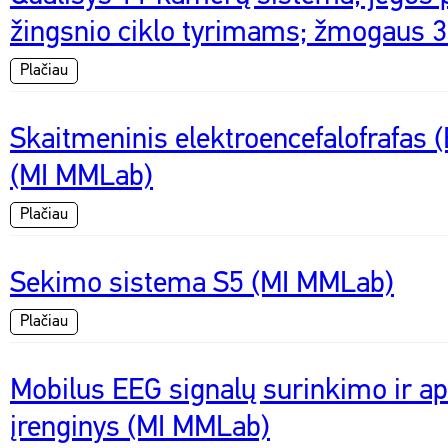
žingsnio ciklo tyrimams; žmogaus 
Plačiau
Skaitmeninis elektroencefalofrafas 
(MI MMLab)
Plačiau
Sekimo sistema S5 (MI MMLab)
Plačiau
Mobilus EEG signalų surinkimo ir a
įrenginys (MI MMLab)