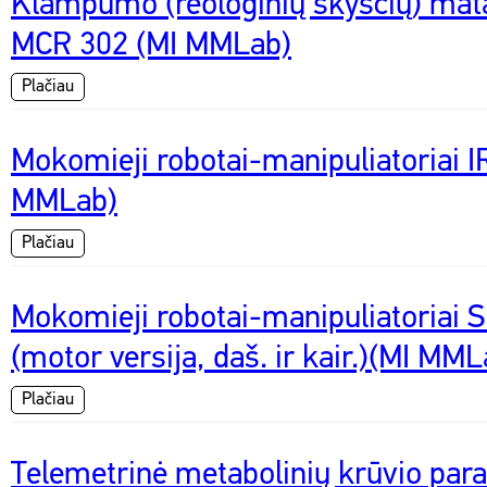
Klampumo (reologinių skysčių) mat
MCR 302 (MI MMLab)
Plačiau
Mokomieji robotai-manipuliatoriai I
MMLab)
Plačiau
Mokomieji robotai-manipuliatori
(motor versija, daš. ir kair.)(MI MML
Plačiau
Telemetrinė metabolinių krūvio par