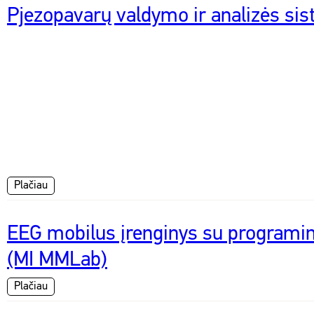
Pjezopavarų valdymo ir analizės sis
Plačiau
EEG mobilus įrenginys su programi
(MI MMLab)
Plačiau