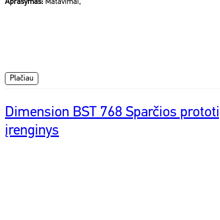
Aprašymas:
Matavimai,
Plačiau
Dimension BST 768 Sparčios proto
įrenginys