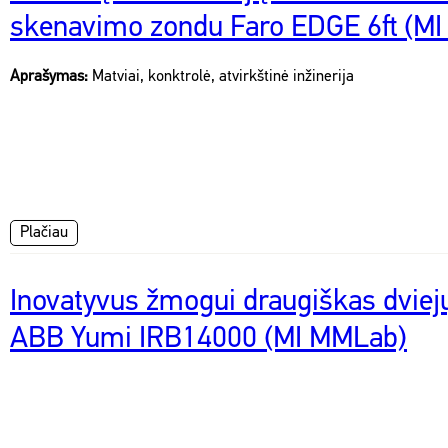
skenavimo zondu Faro EDGE 6ft (M
Aprašymas:
Matviai, konktrolė, atvirkštinė inžinerija
Plačiau
Inovatyvus žmogui draugiškas dviej
ABB Yumi IRB14000 (MI MMLab)