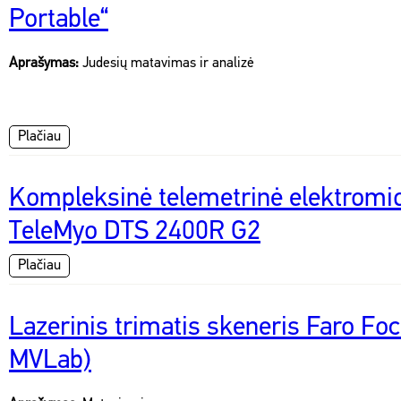
Portable“
Aprašymas:
Judesių matavimas ir analizė
Plačiau
Kompleksinė telemetrinė elektromio
TeleMyo DTS 2400R G2
Plačiau
Lazerinis trimatis skeneris Faro Fo
MVLab)