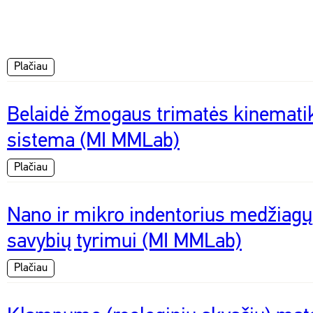
Plačiau
Belaidė žmogaus trimatės kinemat
sistema (MI MMLab)
Plačiau
Nano ir mikro indentorius medžiag
savybių tyrimui (MI MMLab)
Plačiau