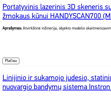
Portatyvinis lazerinis 3D skeneris su
žmokaus kūnui HANDYSCAN700 (M
Aprašymas:
Atvirkštinė inžinerija, objekto modelio skaitmenizavi
Plačiau
Linijinio ir sukamojo judesio, statin
nuovargio bandymų sistema Instron