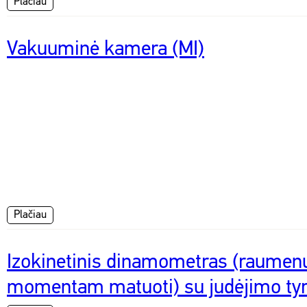
Plačiau
Vakuuminė kamera (MI)
Plačiau
Izokinetinis dinamometras (raumen
momentam matuoti) su judėjimo ty