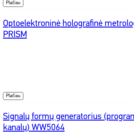
Plačiau
Optoelektroninė holografinė metrol
PRISM
Plačiau
Signalų formų generatorius (progr
kanalų) WW5064