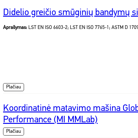
Didelio greičio smūginių bandymų s
Aprašymas:
LST EN ISO 6603-2; LST EN ISO 7765-1; ASTM D 1709
Plačiau
Koordinatinė matavimo mašina Globa
Performance (MI MMLab)
Plačiau