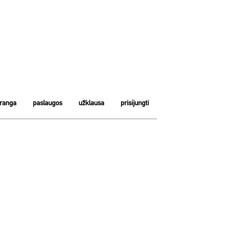
įranga
paslaugos
užklausa
prisijungti