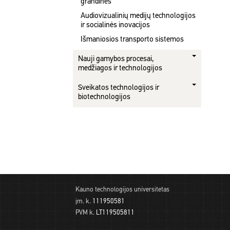
grandinės
Audiovizualinių medijų technologijos
ir socialinės inovacijos
Išmaniosios transporto sistemos
Nauji gamybos procesai,
medžiagos ir technologijos
Sveikatos technologijos ir
biotechnologijos
Kauno technologijos universitetas
įm. k.
111950581
PVM k.
LT119505811