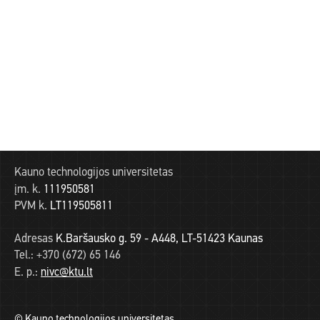
Kauno technologijos universitetas
įm. k.
111950581
PVM k.
LT119505811
Adresas
K.Baršausko g. 59 - A448, LT-51423 Kaunas
Tel.:
+370 (672) 65 146
E. p.:
nivc@ktu.lt
© Kauno technologijos universitetas