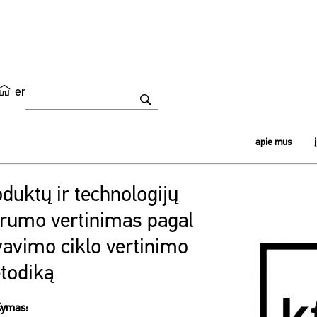
en
apie mus
duktų ir technologijų
arumo vertinimas pagal
avimo ciklo vertinimo
todiką
šymas: