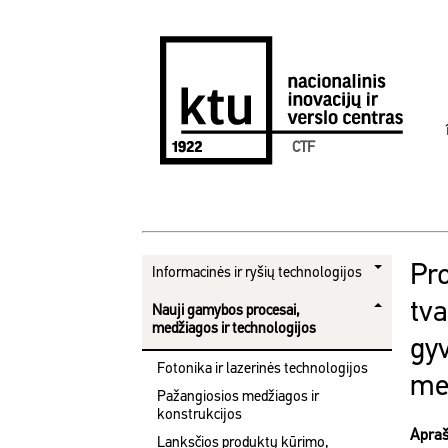
CTF
Pro
Informacinės ir ryšių technologijos
tv
Nauji gamybos procesai,
medžiagos ir technologijos
gyv
Fotonika ir lazerinės technologijos
me
Pažangiosios medžiagos ir
konstrukcijos
Apra
Lanksčios produktų kūrimo,