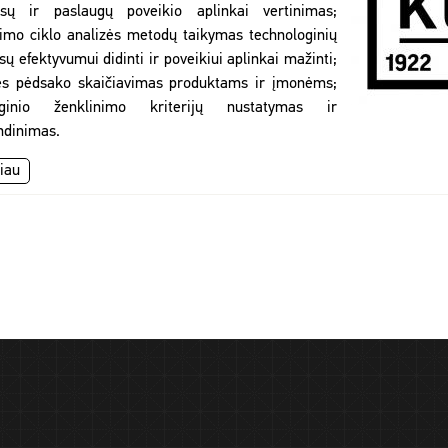
esų ir paslaugų poveikio aplinkai vertinimas;
imo ciklo analizės metodų taikymas technologinių
sų efektyvumui didinti ir poveikiui aplinkai mažinti;
es pėdsako skaičiavimas produktams ir įmonėms;
oginio ženklinimo kriterijų nustatymas ir
ndinimas.
iau