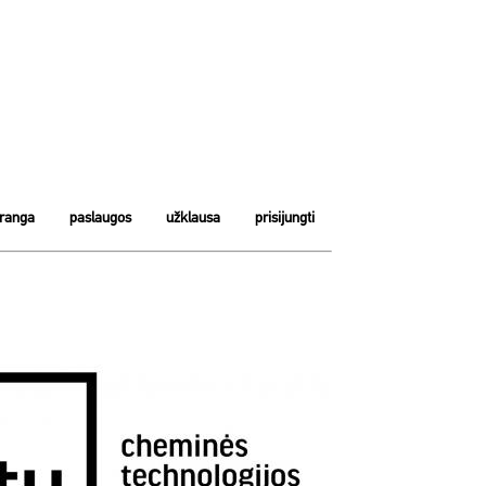
įranga
paslaugos
užklausa
prisijungti