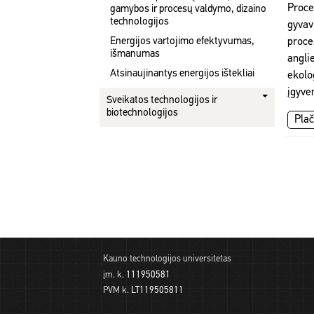
Proc
gamybos ir procesų valdymo, dizaino
technologijos
gyvav
Energijos vartojimo efektyvumas,
proce
išmanumas
angli
Atsinaujinantys energijos ištekliai
ekol
įgyve
Sveikatos technologijos ir
biotechnologijos
Plač
Kauno technologijos universitetas
įm. k.
111950581
PVM k.
LT119505811