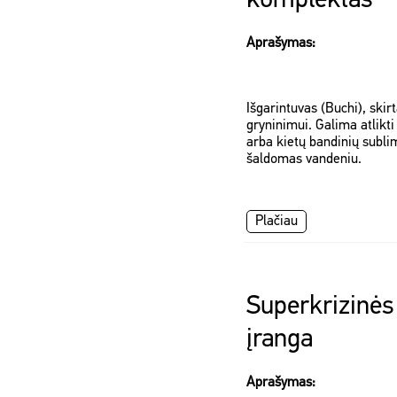
komplektas
Aprašymas:
Išgarintuvas (Buchi), skir
gryninimui. Galima atlikti 
arba kietų bandinių subli
šaldomas vandeniu.
Plačiau
Superkrizinės
įranga
Aprašymas: