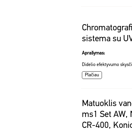
Chromatografi
sistema su UV
Aprašymas:
Didelio efektyvumo skysč
Plačiau
Matuoklis va
ms1 Set AW, 
CR-400, Konic