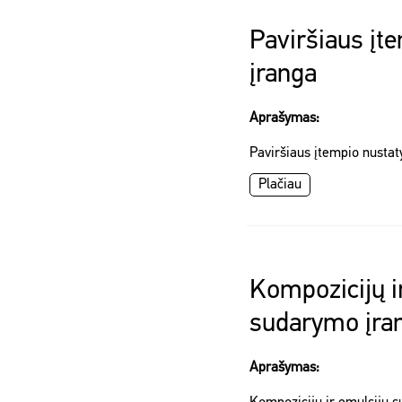
Paviršiaus įt
įranga
Aprašymas:
Paviršiaus įtempio nusta
Plačiau
Kompozicijų i
sudarymo įra
Aprašymas: