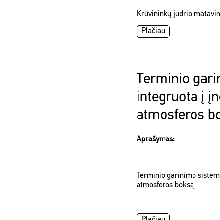
Krūvininkų judrio matavi
Plačiau
Terminio gar
integruota į į
atmosferos b
Aprašymas:
Terminio garinimo sistema
atmosferos boksą
Plačiau