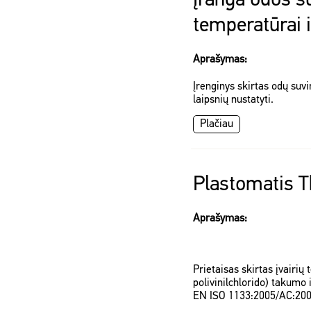
Įranga odos s
temperatūrai 
Aprašymas:
Įrenginys skirtas odų suv
laipsnių nustatyti.
Plačiau
Plastomatis 
Aprašymas:
Prietaisas skirtas įvairių 
polivinilchlorido) takum
EN ISO 1133:2005/AC:20