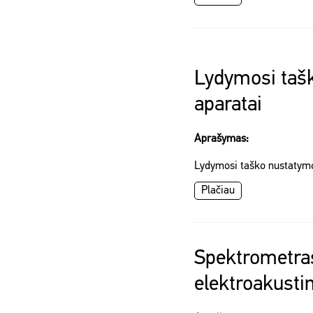
Lydymosi taš
aparatai
Aprašymas:
Lydymosi taško nustatym
Plačiau
Spektrometra
elektroakusti