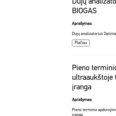
Dujų analizat
BIOGAS
Aprašymas:
Dujų analizatorius Optim
Plačiau
Pieno termini
ultraaukštoje
įranga
Aprašymas:
Pieno terminio apdorojim
įranga