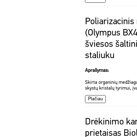
Poliarizacini
(Olympus BX4
šviesos šaltin
staliuku
Aprašymas:
Skirta organinių medžiagų
skystų kristalų tyrimui, įv
Plačiau
Drėkinimo k
prietaisas Biol