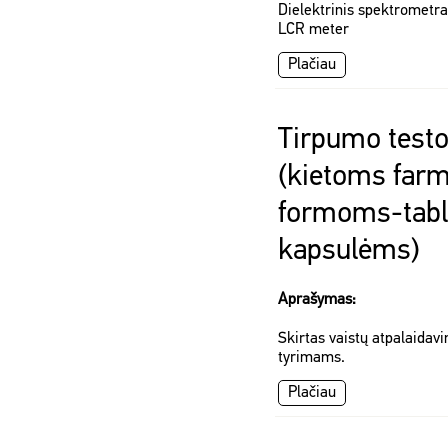
Dielektrinis spektrometr
LCR meter
Plačiau
Tirpumo test
(kietoms far
formoms-tabl
kapsulėms)
Aprašymas:
Skirtas vaistų atpalaidavi
tyrimams.
Plačiau