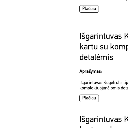
Plačiau
Išgarintuvas 
kartu su kom
detalėmis
Aprašymas:
Išgarintuvas Kugelrohr ti
komplektuojančiomis det
Plačiau
Išgarintuvas 