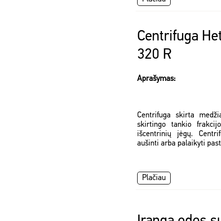
Centrifuga Het
320 R
Aprašymas:
Centrifuga skirta medži
skirtingo tankio frakcij
išcentrinių jėgų. Cent
aušinti arba palaikyti pa
Plačiau