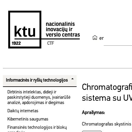
en
CTF
Informacinės ir ryšių technologijos
Chromatografi
Dirbtinis intelektas, didieji ir
sistema su UV
paskirstytieji duomenys, įvairiarūšė
analizė, apdorojimas ir diegimas
Daiktų internetas
Aprašymas:
Kibernetinis saugumas
Chromatografas skystinis
Finansinės technologijos ir blokų