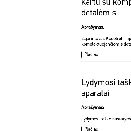
kartu su kom
detalėmis
Aprašymas:
Išgarintuvas Kugelrohr ti
komplektuojančiomis det
Plačiau
Lydymosi taš
aparatai
Aprašymas:
Lydymosi taško nustatym
Plačiau