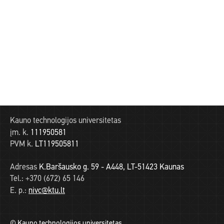
Kauno technologijos universitetas
įm. k.
111950581
PVM k.
LT119505811
Adresas
K.Baršausko g. 59 - A448, LT-51423 Kaunas
Tel.:
+370 (672) 65 146
E. p.:
nivc@ktu.lt
© Kauno technologijos universitetas