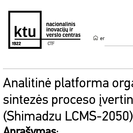
en
CTF
Analitinė platforma org
sintezės proceso įverti
(Shimadzu LCMS-2050)
Aprašymas
: