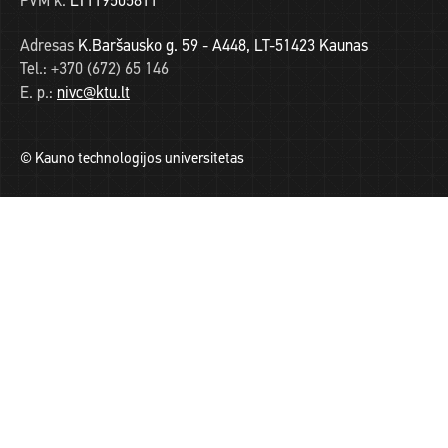
PVM k.
LT119505811
Adresas
K.Baršausko g. 59 - A448, LT-51423 Kaunas
Tel.:
+370 (672) 65 146
E. p.:
nivc@ktu.lt
© Kauno technologijos universitetas