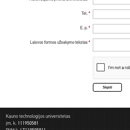
Tel.
*
E. p.
*
Laisvos formos užsakymo tekstas
*
Kauno technologijos universitetas
įm. k.
111950581