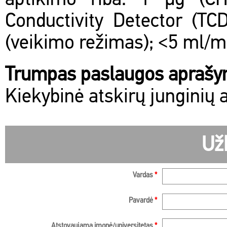
aptikimo riba: 1 μg (C
Conductivity Detector (TC
(veikimo režimas); <5 ml/m
Trumpas paslaugos apraš
Kiekybinė atskirų junginių 
Už
Vardas
*
Pavardė
*
Atstovaujama įmonė/universitetas
*