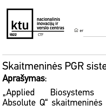
en
CTF
Skaitmeninės PGR sis
Aprašymas
:
„Applied Biosystems 
Absolute Q“ skaitmeninės