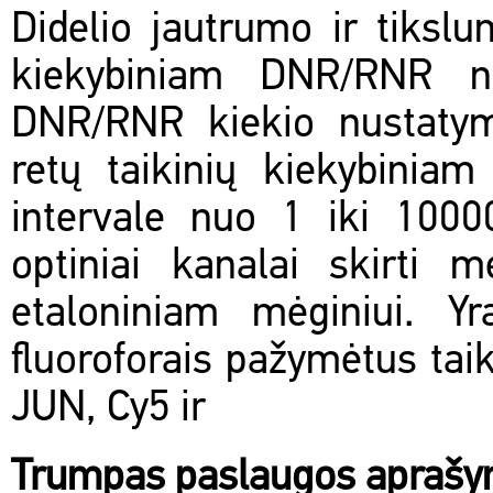
Didelio jautrumo ir tiksl
kiekybiniam DNR/RNR nu
DNR/RNR kiekio nustatymu
retų taikinių kiekybiniam
intervale nuo 1 iki 100
optiniai kanalai skirti 
etaloniniam mėginiui. Yr
fluoroforais pažymėtus tai
JUN, Cy5 ir
Trumpas paslaugos apraš