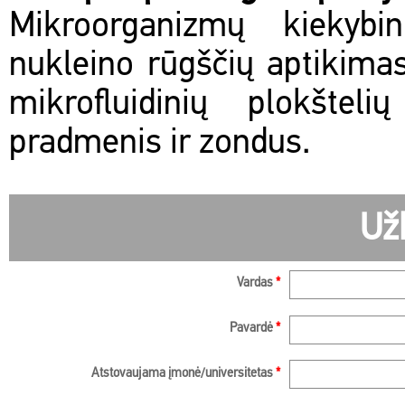
Mikroorganizmų kiekybi
nukleino rūgščių aptikimas
mikrofluidinių plokšte
pradmenis ir zondus.
Už
Vardas
*
Pavardė
*
Atstovaujama įmonė/universitetas
*