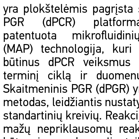
yra plokštelėmis pagrįsta
PGR (dPCR) platform
patentuota mikrofluidini
(MAP) technologija, kuri 
būtinus dPCR veiksmus 
terminį ciklą ir duomenų
Skaitmeninis PGR (dPGR) y
metodas, leidžiantis nustat
standartinių kreivių. Reakc
mažų nepriklausomų reakc