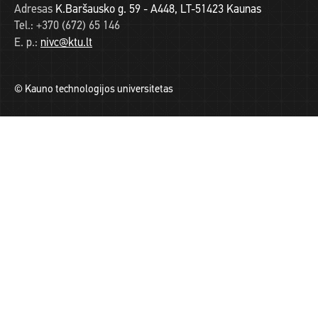
Adresas
K.Baršausko g. 59 - A448, LT-51423 Kaunas
Tel.:
+370 (672) 65 146
E. p.:
nivc@ktu.lt
© Kauno technologijos universitetas