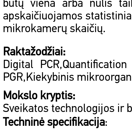
būtų viena arba nulis tai
apskaičiuojamos statistini
mikrokamerų skaičių.
Raktažodžiai:
Digital PCR,Quantificatio
PGR,Kiekybinis mikroorga
Mokslo kryptis:
Sveikatos technologijos ir 
Techninė specifikacija
: