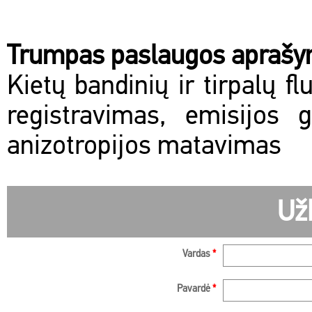
Trumpas paslaugos apraš
Kietų bandinių ir tirpalų f
registravimas, emisijos 
anizotropijos matavimas
Už
Vardas
*
Pavardė
*