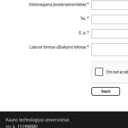
Atstovaujama įmonė/universitetas
*
Tel.
*
E. p.
*
Laisvos formos užsakymo tekstas
*
Kauno technologijos universitetas
įm. k.
111950581