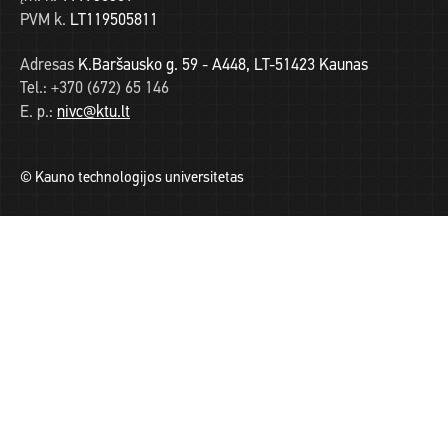
PVM k.
LT119505811
Adresas
K.Baršausko g. 59 - A448, LT-51423 Kaunas
Tel.:
+370 (672) 65 146
E. p.:
nivc@ktu.lt
© Kauno technologijos universitetas