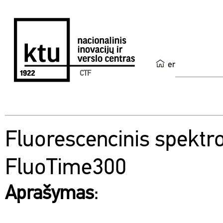
en
CTF
Fluorescencinis spektr
FluoTime300
Aprašymas
: