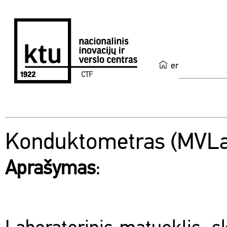
en
CTF
Konduktometras (MVLa
Aprašymas
: