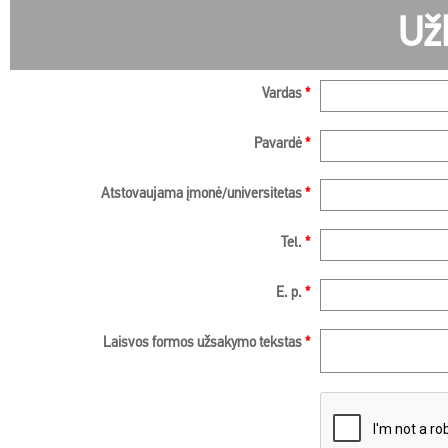
Už
Vardas
*
Pavardė
*
Atstovaujama įmonė/universitetas
*
Tel.
*
E. p.
*
Laisvos formos užsakymo tekstas
*